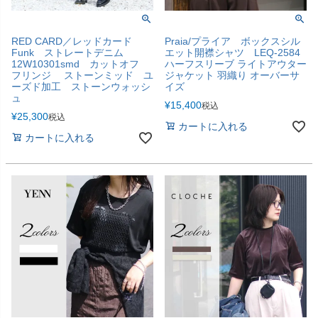
RED CARD／レッドカード
Praia/プライア ボックスシル
Funk ストレートデニム
エット開襟シャツ LEQ-2584
12W10301smd カットオフ
ハーフスリーブ ライトアウター
フリンジ ストーンミッド ユ
ジャケット 羽織り オーバーサ
ーズド加工 ストーンウォッシ
イズ
ュ
¥
15,400
税込
¥
25,300
税込
カートに入れる
カートに入れる