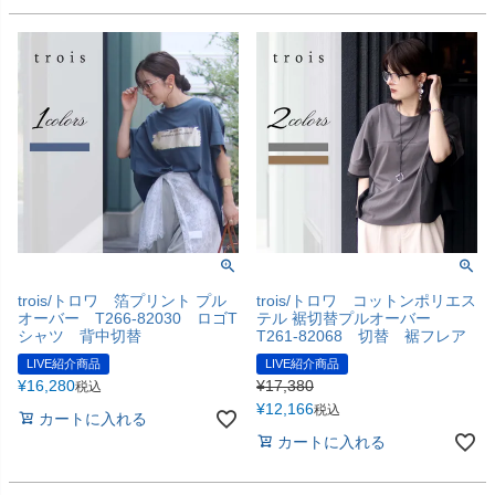
trois/トロワ 箔プリント プル
trois/トロワ コットンポリエス
オーバー T266-82030 ロゴT
テル 裾切替プルオーバー
シャツ 背中切替
T261-82068 切替 裾フレア
LIVE紹介商品
LIVE紹介商品
¥
16,280
¥
17,380
税込
¥
12,166
税込
カートに入れる
カートに入れる