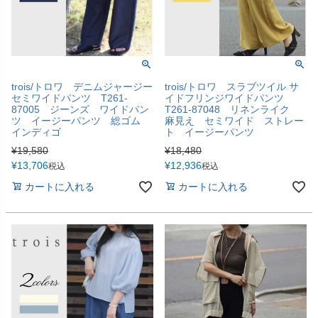
trois/トロワ デニムジャージー
trois/トロワ スラブツイル サ
セミワイドパンツ T261-
イドフリンジワイドパンツ
87005 ジーンズ ワイドパン
T261-87048 リネンライク
ツ イージーパンツ 総ゴム
麻見え セミワイド ストレー
インディゴ
ト イージーパンツ
¥
19,580
¥
18,480
¥
13,706
¥
12,936
税込
税込
カートに入れる
カートに入れる