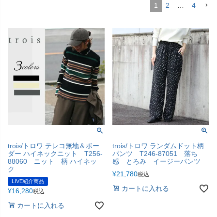
1
2
…
4
trois/トロワ テレコ無地＆ボー
trois/トロワ ランダムドット柄
ダー ハイネックニット T256-
パンツ T246-87051 落ち
88060 ニット 柄 ハイネッ
感 とろみ イージーパンツ
ク
¥
21,780
税込
LIVE紹介商品
カートに入れる
¥
16,280
税込
カートに入れる