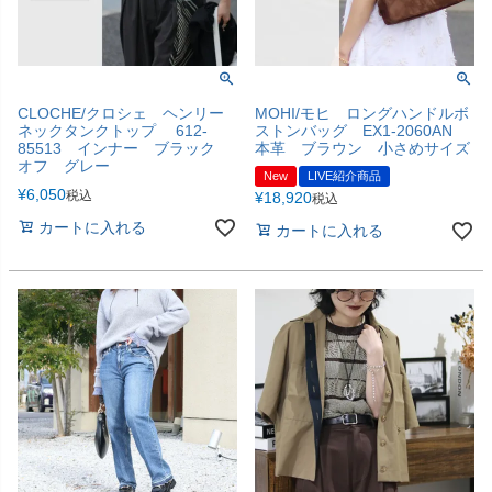
CLOCHE/クロシェ ヘンリー
MOHI/モヒ ロングハンドルボ
ネックタンクトップ 612-
ストンバッグ EX1-2060AN
85513 インナー ブラック
本革 ブラウン 小さめサイズ
オフ グレー
New
LIVE紹介商品
¥
6,050
税込
¥
18,920
税込
カートに入れる
カートに入れる