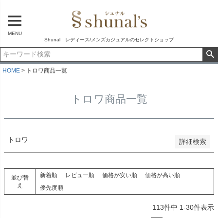
予約商品のみを表示
並び順
MENU
新着順
Shunal レディース/メンズカジュアルのセレクトショップ
登録順
価格が安い順
価格が高い順
HOME
トロワ商品一覧
優先度順
レビュー順
トロワ商品一覧
キーワードヒット順
検索
トロワ
詳細検索
新着順
レビュー順
価格が安い順
価格が高い順
並び替
え
優先度順
113
件中
1
-
30
件表示