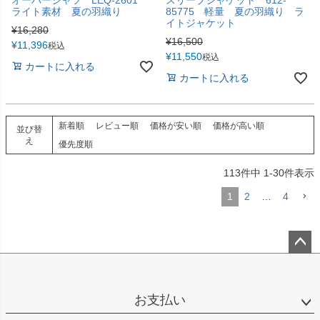
ライト素材 夏の羽織り
85775 軽量 夏の羽織り ラ
イトジャケット
¥
16,280
¥
16,500
¥
11,396
税込
¥
11,550
税込
カートに入れる
カートに入れる
新着順
レビュー順
価格が安い順
価格が高い順
並び替
え
優先度順
113
件中
1
-
30
件表示
1
2
…
4
ペー
ジト
ップ
お支払い
へ