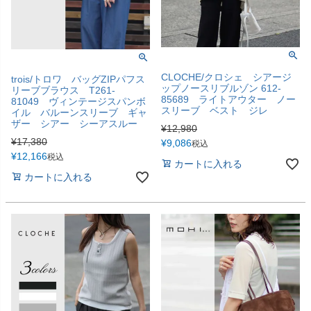
CLOCHE/クロシェ シアージ
trois/トロワ バッグZIPパフス
ップノースリブルゾン 612-
リーブブラウス T261-
85689 ライトアウター ノー
81049 ヴィンテージスパンボ
スリーブ ベスト ジレ
イル バルーンスリーブ ギャ
ザー シアー シーアスルー
¥
12,980
¥
17,380
¥
9,086
税込
¥
12,166
税込
カートに入れる
カートに入れる