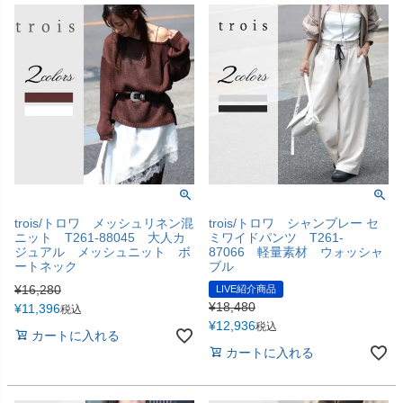
trois/トロワ メッシュリネン混
trois/トロワ シャンブレー セ
ニット T261-88045 大人カ
ミワイドパンツ T261-
ジュアル メッシュニット ボ
87066 軽量素材 ウォッシャ
ートネック
ブル
¥
16,280
LIVE紹介商品
¥
18,480
¥
11,396
税込
¥
12,936
税込
カートに入れる
カートに入れる