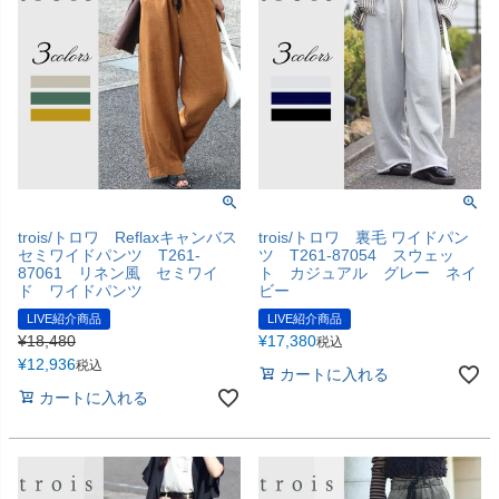
trois/トロワ Reflaxキャンバス
trois/トロワ 裏毛 ワイドパン
セミワイドパンツ T261-
ツ T261-87054 スウェッ
87061 リネン風 セミワイ
ト カジュアル グレー ネイ
ド ワイドパンツ
ビー
LIVE紹介商品
LIVE紹介商品
¥
18,480
¥
17,380
税込
¥
12,936
税込
カートに入れる
カートに入れる