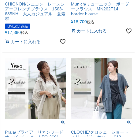
CHIGNON/シニヨン レースシ
Munich/ミューニック ボーダ
アーフレンチブラウス 1563-
ーブラウス MN262T14
685NH 大人カジュアル 夏素
border blouse
材
¥
18,700
税込
LIVE紹介商品
カートに入れる
¥
17,380
税込
カートに入れる
Praia/プライア リネンフード
CLOCHE/クロシェ ショート
オーバーシャツ LEQ-2601
スリーブジャケット 612-