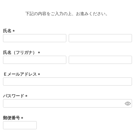
下記の内容をご入力の上、お進みください。
氏名
(
必
須
氏名（フリガナ）
)
(
必
須
Ｅメールアドレス
)
(
必
須
パスワード
)
(
必
須
郵便番号
)
(
必