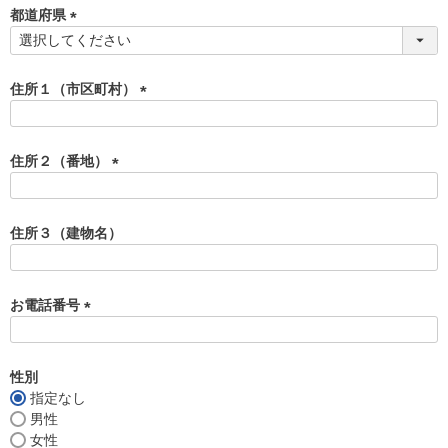
須
都道府県
)
(
必
須
住所１（市区町村）
)
(
必
須
住所２（番地）
)
(
必
須
住所３（建物名）
)
お電話番号
(
必
須
性別
)
指定なし
男性
女性