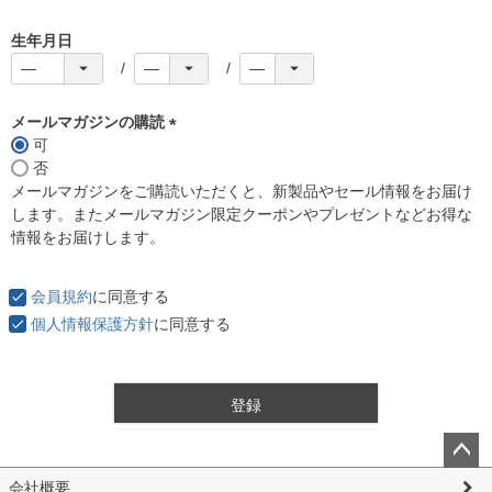
生年月日
メールマガジンの購読
可
(
否
必
メールマガジンをご購読いただくと、新製品やセール情報をお届け
須
します。またメールマガジン限定クーポンやプレゼントなどお得な
)
情報をお届けします。
会員規約
に同意する
個人情報保護方針
に同意する
登録
ペー
会社概要