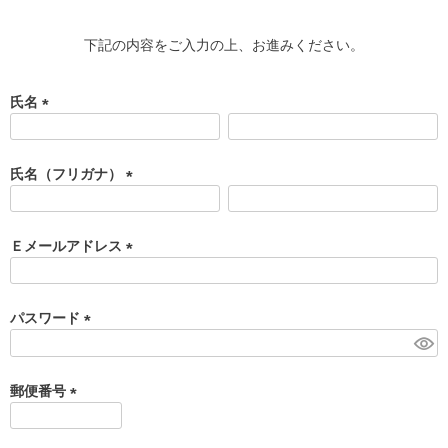
下記の内容をご入力の上、お進みください。
氏名
(
必
須
氏名（フリガナ）
)
(
必
須
Ｅメールアドレス
)
(
必
須
パスワード
)
(
必
須
郵便番号
)
(
必