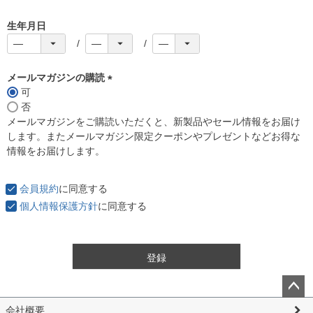
生年月日
メールマガジンの購読
可
(
否
必
メールマガジンをご購読いただくと、新製品やセール情報をお届け
須
します。またメールマガジン限定クーポンやプレゼントなどお得な
)
情報をお届けします。
会員規約
に同意する
個人情報保護方針
に同意する
登録
ペー
会社概要