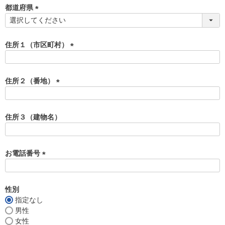
須
都道府県
)
(
必
須
住所１（市区町村）
)
(
必
須
住所２（番地）
)
(
必
須
住所３（建物名）
)
お電話番号
(
必
須
性別
)
指定なし
男性
女性