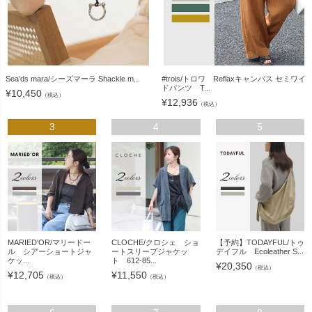
Sea'ds mara/シーズマーラ Shackle m...
#trois/トロワ Reflaxキャンバス セミワイ
ドパンツ T...
¥
10,450
（税込）
¥
12,936
（税込）
3
4
5
MARIED'OR/マリードー
CLOCHE/クロシェ ショ
【予約】TODAYFUL/トゥ
ル シアーショートジャ
ートスリーブジャケッ
デイフル Ecoleather S...
ケッ...
ト 612-85...
¥
20,350
（税込）
¥
12,705
¥
11,550
（税込）
（税込）