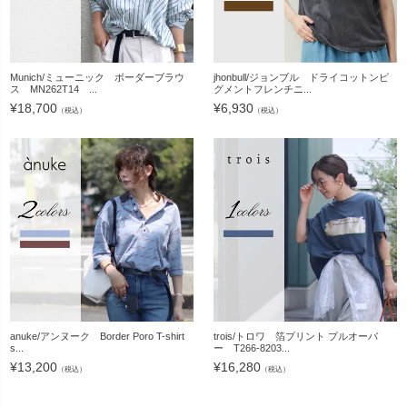
Munich/ミューニック ボーダーブラウ
jhonbull/ジョンブル ドライコットンピ
ス MN262T14 ...
グメントフレンチニ...
¥
18,700
¥
6,930
（税込）
（税込）
anuke/アンヌーク Border Poro T-shirt
trois/トロワ 箔プリント プルオーバ
s...
ー T266-8203...
¥
13,200
¥
16,280
（税込）
（税込）