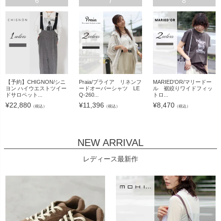
6
7
8
【予約】CHIGNON/シニ
Praia/プライア リネンフ
MARIED'OR/マリードー
ヨン ハイウエストツイー
ードオーバーシャツ LE
ル 裾絞りワイドフィッ
ドサロペット...
Q-260...
トロ...
¥
22,880
¥
11,396
¥
8,470
（税込）
（税込）
（税込）
NEW ARRIVAL
レディース最新作