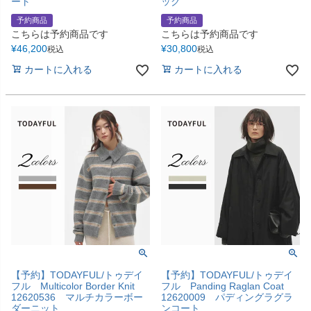
ート
ッグ
予約商品
予約商品
こちらは予約商品です
こちらは予約商品です
¥
46,200
¥
30,800
税込
税込
カートに入れる
カートに入れる
【予約】TODAYFUL/トゥデイ
【予約】TODAYFUL/トゥデイ
フル Multicolor Border Knit
フル Panding Raglan Coat
12620536 マルチカラーボー
12620009 パディングラグラ
ダーニット
ンコート