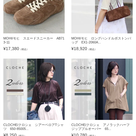
MOHI/モヒ スエードスニーカー AB71
MOHI/モヒ ロングハンドルボストンバ
3-11
ッグ EX1-2060A...
¥
17,380
¥
18,920
（税込）
（税込）
CLOCHE/クロシェ シアーベロアTシャ
CLOCHE/クロシェ アノラックハーフ
ツ 650-85005...
ジッププルオーバー 65...
¥
8,250
¥
10,780
（税込）
（税込）