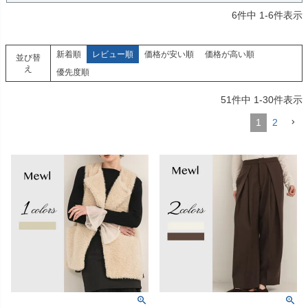
6
件中
1
-
6
件表示
新着順
レビュー順
価格が安い順
価格が高い順
並び替
え
優先度順
51
件中
1
-
30
件表示
1
2