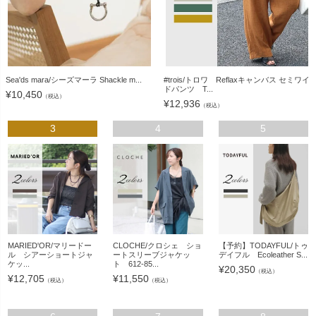
Sea'ds mara/シーズマーラ Shackle m...
#trois/トロワ Reflaxキャンバス セミワイ
ドパンツ T...
¥
10,450
（税込）
¥
12,936
（税込）
3
4
5
MARIED'OR/マリードー
CLOCHE/クロシェ ショ
【予約】TODAYFUL/トゥ
ル シアーショートジャ
ートスリーブジャケッ
デイフル Ecoleather S...
ケッ...
ト 612-85...
¥
20,350
（税込）
¥
12,705
¥
11,550
（税込）
（税込）