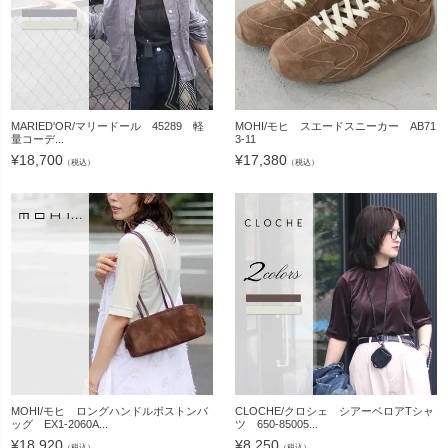
MARIED'OR/マリードール 45289 軽
MOHI/モヒ スエードスニーカー AB71
量コーデ...
3-11
¥
18,700
¥
17,380
（税込）
（税込）
MOHI/モヒ ロングハンドルボストンバ
CLOCHE/クロシェ シアーベロアTシャ
ッグ EX1-2060A...
ツ 650-85005...
¥
18,920
¥
8,250
（税込）
（税込）