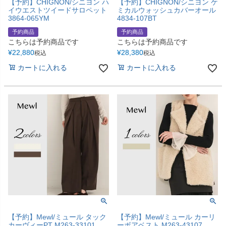
【予約】CHIGNON/シニヨン ハ
【予約】CHIGNON/シニヨン ケ
イウエストツイードサロペット
ミカルウォッシュカバーオール
3864-065YM
4834-107BT
予約商品
予約商品
こちらは予約商品です
こちらは予約商品です
¥
22,880
¥
28,380
税込
税込
カートに入れる
カートに入れる
【予約】Mewl/ミュール タック
【予約】Mewl/ミュール カーリ
カーヴィーPT M263-33101
ーボアベスト M263-43107