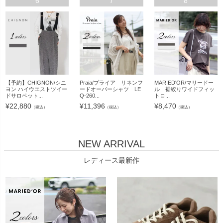
6
7
8
【予約】CHIGNON/シニ
Praia/プライア リネンフ
MARIED'OR/マリードー
ヨン ハイウエストツイー
ードオーバーシャツ LE
ル 裾絞りワイドフィッ
ドサロペット...
Q-260...
トロ...
¥
22,880
¥
11,396
¥
8,470
（税込）
（税込）
（税込）
NEW ARRIVAL
レディース最新作