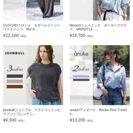
CLOCHE/クロシェ モダールイージー
Munich/ミューニック ボーダーブラウ
ワイドパンツ 652-8...
ス MN262T14 ...
¥
12,100
¥
18,700
（税込）
（税込）
jhonbull/ジョンブル ドライコットンピ
anuke/アンヌーク Border Poro T-shirt
グメントフレンチニ...
s...
¥
6,930
¥
13,200
（税込）
（税込）