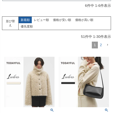
6
件中
1
-
6
件表示
新着順
レビュー順
価格が安い順
価格が高い順
並び替
え
優先度順
51
件中
1
-
30
件表示
1
2