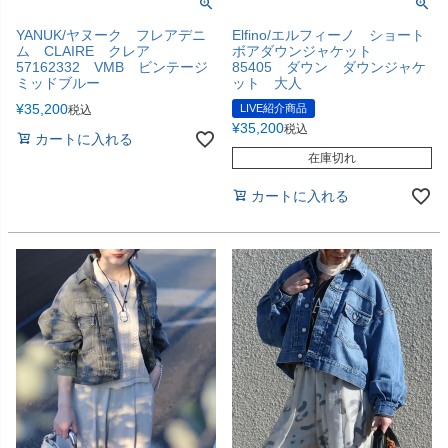
YANUK/ヤヌーク フレアデニ
Elfino/エルフィーノ ショート
ム CLAIRE クレア
ボアダウンジャケット
57162332 VMB ビンテージ
85405 ダウン ダウンジャケ
ミッドブルー
ット 大人
¥
35,200
LIVE紹介商品
税込
¥
35,200
税込
カートに入れる
在庫切れ
カートに入れる