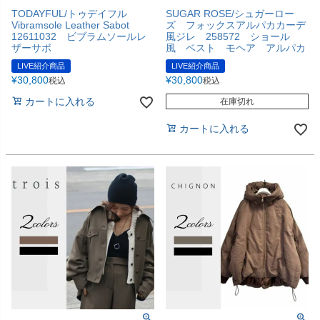
TODAYFUL/トゥデイフル
SUGAR ROSE/シュガーロー
Vibramsole Leather Sabot
ズ フォックスアルパカカーデ
12611032 ビブラムソールレ
風ジレ 258572 ショール
ザーサボ
風 ベスト モヘア アルパカ
LIVE紹介商品
LIVE紹介商品
¥
30,800
¥
30,800
税込
税込
カートに入れる
在庫切れ
カートに入れる