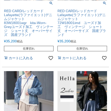
RED CARD/レッドカード
RED CARD/レッドカード
Lafayette(ラファイエット)デニ
Lafayette(ラファイエット)デニ
ムジャケット
ムジャケット
83W18001wgr kita-Worn-
72W18001imd ユーズド加
Greyユーズド加工 ヴィンテー
工 ヴィンテージ ショート
ジ ショート丈 オーバーサイ
丈 オーバーサイズ 国産ブラ
ズ 国産ブランド
ンド
¥
35,200
¥
35,200
税込
税込
在庫切れ
在庫切れ
カートに入れる
カートに入れる