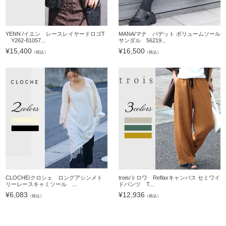
YENN /イエン レースレイヤードロゴT
MANA/マナ パデット ボリュームソール
Y262-81057...
サンダル 56219...
¥
15,400
¥
16,500
（税込）
（税込）
CLOCHE/クロシェ ロングアシンメト
trois/トロワ Reflaxキャンバス セミワイ
リーレースキャミソール ...
ドパンツ T...
¥
6,083
¥
12,936
（税込）
（税込）