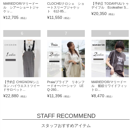
MARIED'OR/マリードー
CLOCHE/クロシェ ショ
【予約】TODAYFUL/トゥ
ル シアーショートジャ
ートスリーブジャケッ
デイフル Ecoleather S...
ケッ...
ト 612-85...
¥
20,350
（税込）
¥
12,705
¥
11,550
（税込）
（税込）
6
7
8
【予約】CHIGNON/シニ
Praia/プライア リネンフ
MARIED'OR/マリードー
ヨン ハイウエストツイー
ードオーバーシャツ LE
ル 裾絞りワイドフィッ
ドサロペット...
Q-260...
トロ...
¥
22,880
¥
11,396
¥
8,470
（税込）
（税込）
（税込）
STAFF RECOMMEND
スタッフおすすめアイテム