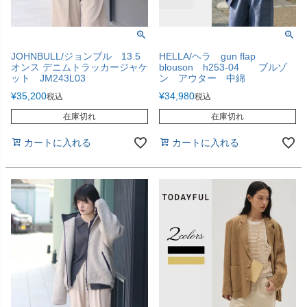
JOHNBULL/ジョンブル 13.5
HELLA/ヘラ gun flap
オンス デニムトラッカージャケ
blouson h253-04 ブルゾ
ット JM243L03
ン アウター 中綿
¥
35,200
¥
34,980
税込
税込
在庫切れ
在庫切れ
カートに入れる
カートに入れる