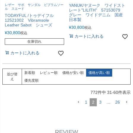
レザー サボ サンダル ビブラムソー
YANUK/ヤヌーク ワイドスト
ル スエード
レート"LILITH" 57153079
グレー ワイドデニム 国産
TODAYFUL /トゥデイフル
日本製
12521002 Vibramsole
Leather Sabot シューズ
¥
30,800
税込
¥
30,800
税込
カートに入れる
在庫切れ
カートに入れる
新着順
レビュー順
価格が安い順
価格が高い順
並び替
え
優先度順
772
件中
31
-
60
件表示
1
2
3
…
26
REVIEW