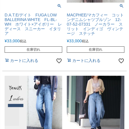
D.A.T.E/デイト FUGA LOW
MACPHEE/マカフィー コット
BALLERINA WHITE FL-BL-
ンデニムシャツブルゾン 12-
WH ホワイト×アイボリー レ
07-52-07331 ノーカラー ス
ディース スニーカー イタリ
リット インディゴ ヴィンテ
ア
ージ ステッチ
¥
33,000
¥
33,000
税込
税込
在庫切れ
在庫切れ
カートに入れる
カートに入れる