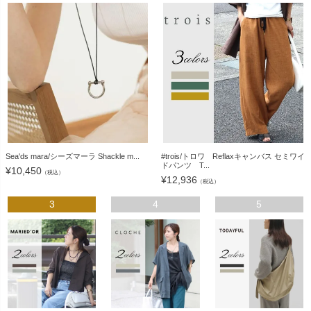
Sea'ds mara/シーズマーラ Shackle m...
#trois/トロワ Reflaxキャンバス セミワイ
ドパンツ T...
¥
10,450
（税込）
¥
12,936
（税込）
3
4
5