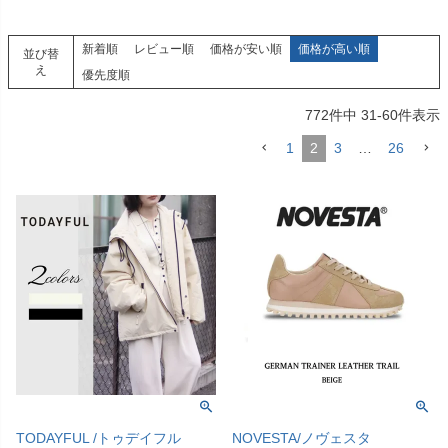
新着順
レビュー順
価格が安い順
価格が高い順
並び替
え
優先度順
772
件中
31
-
60
件表示
1
2
3
…
26
TODAYFUL /トゥデイフル
NOVESTA/ノヴェスタ