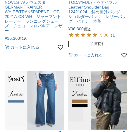
NOVESTA/ノヴェスタ
TODAYFUL /トゥデイフル
GERMAN TRAINER
Leather Shoulder Bag
WHITE/TRANSPARENT GT-
12421024 斜め掛けバッグ
2021A-CS-WH ジャーマント
ショルダーバッグ レザーバッ
レーナー ランニングシュー
グ バナナ 本革
ズ チェコ スロバキア レザ
¥
36,300
税込
ー
5.00
（
1
）
¥
36,300
税込
在庫切れ
カートに入れる
カートに入れる