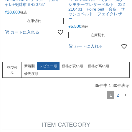
ャレ/長財布 BR30737
シモチーフレザーベルト 232-
210401 Poire belt 合皮 サ
¥
28,600
税込
ッシュベルト フェイクレザ
ー
在庫切れ
¥
5,500
税込
カートに入れる
在庫切れ
カートに入れる
新着順
レビュー順
価格が安い順
価格が高い順
並び替
え
優先度順
35
件中
1
-
30
件表示
1
2
ITEM CATEGORY