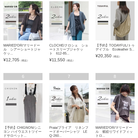
MARIED'OR/マリードー
CLOCHE/クロシェ ショ
【予約】TODAYFUL/トゥ
ル シアーショートジャ
ートスリーブジャケッ
デイフル Ecoleather S...
ケッ...
ト 612-85...
¥
20,350
（税込）
¥
12,705
¥
11,550
（税込）
（税込）
6
7
8
【予約】CHIGNON/シニ
Praia/プライア リネンフ
MARIED'OR/マリードー
ヨン ハイウエストツイー
ードオーバーシャツ LE
ル 裾絞りワイドフィッ
ドサロペット...
Q-260...
トロ...