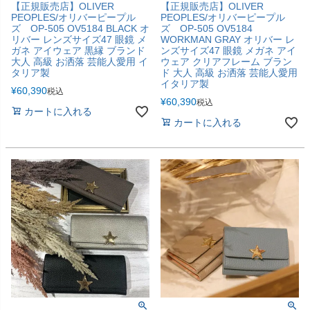
【正規販売店】OLIVER
【正規販売店】OLIVER
PEOPLES/オリバーピープル
PEOPLES/オリバーピープル
ズ OP-505 OV5184 BLACK オ
ズ OP-505 OV5184
リバー レンズサイズ47 眼鏡 メ
WORKMAN GRAY オリバー レ
ガネ アイウェア 黒縁 ブランド
ンズサイズ47 眼鏡 メガネ アイ
大人 高級 お洒落 芸能人愛用 イ
ウェア クリアフレーム ブラン
タリア製
ド 大人 高級 お洒落 芸能人愛用
イタリア製
¥
60,390
税込
¥
60,390
税込
カートに入れる
カートに入れる