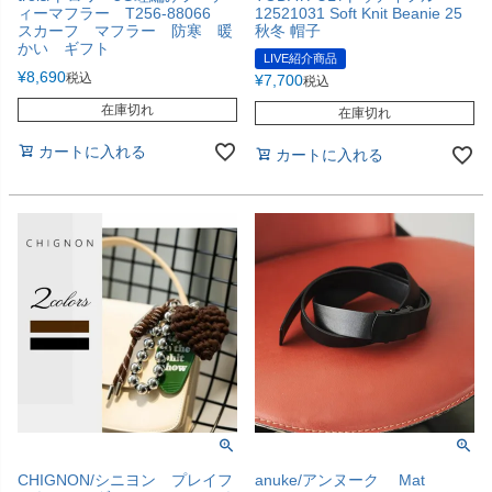
ィーマフラー T256-88066
12521031 Soft Knit Beanie 25
スカーフ マフラー 防寒 暖
秋冬 帽子
かい ギフト
LIVE紹介商品
¥
8,690
税込
¥
7,700
税込
在庫切れ
在庫切れ
カートに入れる
カートに入れる
CHIGNON/シニヨン プレイフ
anuke/アンヌーク Mat