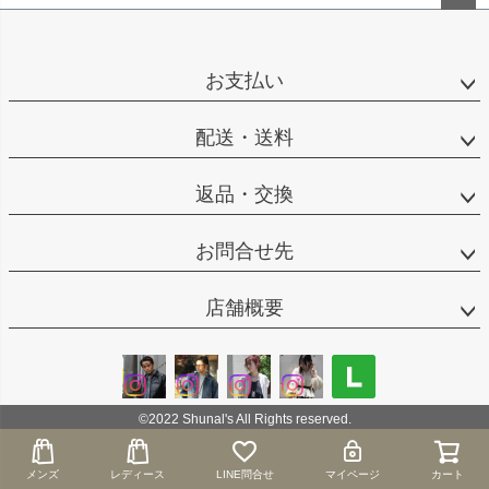
ペー
ジト
ップ
お支払い
へ
配送・送料
返品・交換
お問合せ先
店舗概要
©2022 Shunal's All Rights reserved.
メンズ
メンズ
レディース
レディース
LINE問合せ
LINE問合せ
マイページ
マイページ
カート
カート