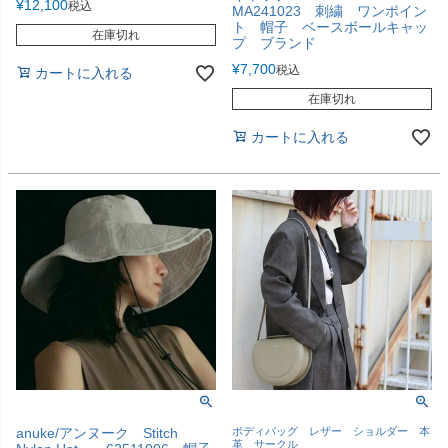
¥
12,100
税込
MA241023 刺繍 ワンポイン
ト 帽子 ベースボールキャッ
在庫切れ
プ ブランド
¥
7,700
税込
カートに入れる
在庫切れ
カートに入れる
anuke/アンヌーク Stitch
ボディバッグ レザー ショルダー 本
革 サークル