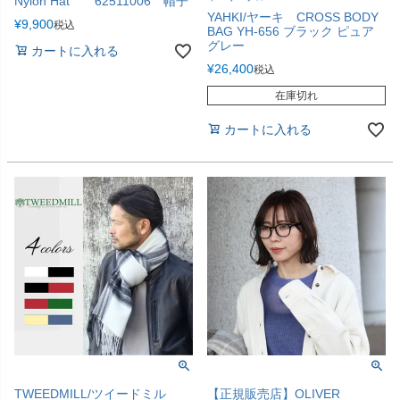
Nylon Hat 62511006 帽子
YAHKI/ヤーキ CROSS BODY
¥
9,900
税込
BAG YH-656 ブラック ピュア
グレー
カートに入れる
¥
26,400
税込
在庫切れ
カートに入れる
TWEEDMILL/ツイードミル
【正規販売店】OLIVER