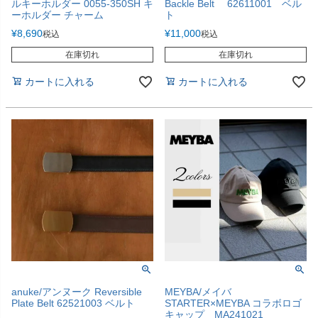
ルキーホルダー 0055-350SH キ
Backle Belt 62611001 ベル
ーホルダー チャーム
ト
¥
8,690
¥
11,000
税込
税込
在庫切れ
在庫切れ
カートに入れる
カートに入れる
anuke/アンヌーク Reversible
MEYBA/メイバ
Plate Belt 62521003 ベルト
STARTER×MEYBA コラボロゴ
キャップ MA241021