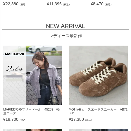
¥
22,880
¥
11,396
¥
8,470
（税込）
（税込）
（税込）
NEW ARRIVAL
レディース最新作
MARIED'OR/マリードール 45289 軽
MOHI/モヒ スエードスニーカー AB71
量コーデ...
3-11
¥
18,700
¥
17,380
（税込）
（税込）