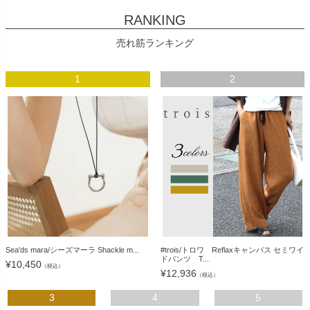
RANKING
売れ筋ランキング
1
2
Sea'ds mara/シーズマーラ Shackle m...
#trois/トロワ Reflaxキャンバス セミワイ
ドパンツ T...
¥
10,450
（税込）
¥
12,936
（税込）
3
4
5