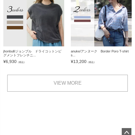
jhonbull/ジョンブル ドライコットンピ
anuke/アンヌーク Border Poro T-shirt
グメントフレンチニ...
s...
¥
6,930
¥
13,200
（税込）
（税込）
VIEW MORE