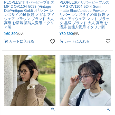
PEOPLES/オリバーピープルズ
PEOPLES/オリバーピープルズ
MP-2 OV1104-5039 (Vintage
MP-2 OV1104-5244 Semi-
Dtb/Antique Gold) オリバー レ
matte Black/antique Pewter オ
ンズサイズ46 眼鏡 メガネ アイ
リバー レンズサイズ48 眼鏡 メ
ウェア ブラウン ブランド 大人
ガネ アイウェア マット ブラッ
高級 お洒落 芸能人愛用 イタリ
ク 黒縁 ブランド 大人 高級 お
ア製
洒落 芸能人愛用 イタリア製
¥
60,390
¥
60,390
税込
税込
カートに入れる
カートに入れる