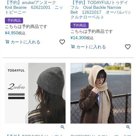
【予約】anuke/アンヌーク
【予約】TODAYFUL/トゥデイ
Knit Beanie 62621001 ニッ
フル Oval Backle Narrow
トビーニー
Belt 12621017 オーバルバッ
クルナローベルト
予約商品
予約商品
こちらは予約商品です
こちらは予約商品です
¥
4,950
税込
¥
14,300
税込
カートに入れる
カートに入れる