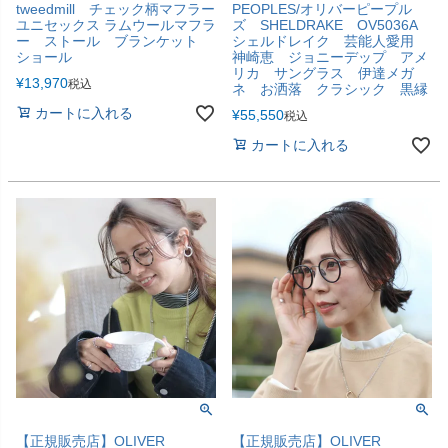
tweedmill チェック柄マフラー
PEOPLES/オリバーピープル
ユニセックス ラムウールマフラ
ズ SHELDRAKE OV5036A
ー ストール ブランケット
シェルドレイク 芸能人愛用
ショール
神崎恵 ジョニーデップ アメ
リカ サングラス 伊達メガ
¥
13,970
税込
ネ お洒落 クラシック 黒縁
カートに入れる
¥
55,550
税込
カートに入れる
【正規販売店】OLIVER
【正規販売店】OLIVER