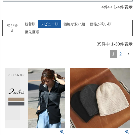
4
件中
1
-
4
件表示
新着順
レビュー順
価格が安い順
価格が高い順
並び替
え
優先度順
35
件中
1
-
30
件表示
1
2