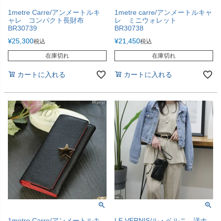
1metre Carre/アンメートルキ
1metre carre/アンメートルキャ
ャレ コンパクト長財布
レ ミニウォレット
BR30739
BR30738
¥
25,300
¥
21,450
税込
税込
在庫切れ
在庫切れ
カートに入れる
カートに入れる
1metre Carre/アンメートルキ
LE VERNIS/ル・ベルニ 洋ナ