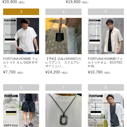
¥
20,900
¥
19,800
（税込）
（税込）
3
4
5
FORTUNA HOMME フォ
【予約】GALLERIANT/ガ
FORTUNA HOMME/フォ
ルトゥナ オム GIZA ギザ
レリアント スクエアレ
ルトゥナオム ECOTEC
コ...
ザーミニバ...
H W...
¥
7,700
¥
24,200
¥
10,780
（税込）
（税込）
（税込）
6
7
8