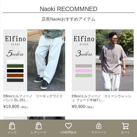
Naoki RECOMMNED
店長Naokiおすすめアイテム
Elfino/エルフィーノ ツータックワイド
Elfino/エルフィーノ ストーンウォッシ
パンツ EL-251...
ュ フェード半袖Tシ...
¥
19,800
¥
9,900
（税込）
（税込）
メンズ
メンズ
レディース
レディース
LINE問合せ
LINE問合せ
マイページ
マイページ
カート
カート