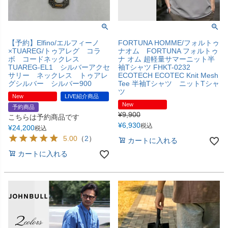
【予約】Elfino/エルフィーノ
FORTUNA HOMME/フォルトゥ
×TUAREG/トゥアレグ コラ
ナオム FORTUNA フォルトゥ
ボ コードネックレス
ナ オム 超軽量サマーニット半
TUAREG-EL1 シルバーアクセ
袖Tシャツ FHKT-0232
サリー ネックレス トゥアレ
ECOTECH ECOTEC Knit Mesh
グシルバー シルバー900
Tee 半袖Tシャツ ニットTシャ
ツ
New
LIVE紹介商品
New
予約商品
¥
9,900
こちらは予約商品です
¥
6,930
税込
¥
24,200
税込
5.00
（
2
）
カートに入れる
カートに入れる