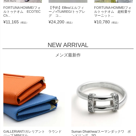
FORTUNA HOMME/フォ
【予約】Elfino/エルフィ
FORTUNA HOMME/フォ
ルトゥナオム ECOTEC
ーノ×TUAREG/トゥアレ
ルトゥナオム 超軽量サ
Ch...
グ コ...
マーニット...
¥
11,165
¥
24,200
¥
10,780
（税込）
（税込）
（税込）
NEW ARRIVAL
メンズ最新作
GALLERIANT/ガレリアント ラウンド
Suman Dhakhwa/スーマンダックワ ボ
ジップ MINIマル...
ンドリング SD...