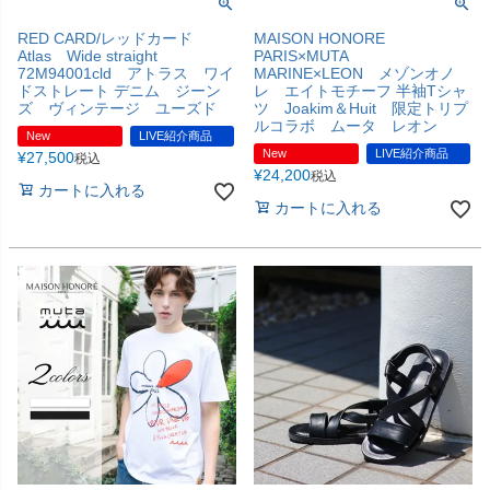
RED CARD/レッドカード
MAISON HONORE
Atlas Wide straight
PARIS×MUTA
72M94001cld アトラス ワイ
MARINE×LEON メゾンオノ
ドストレート デニム ジーン
レ エイトモチーフ 半袖Tシャ
ズ ヴィンテージ ユーズド
ツ Joakim＆Huit 限定トリプ
ルコラボ ムータ レオン
New
LIVE紹介商品
New
LIVE紹介商品
¥
27,500
税込
¥
24,200
税込
カートに入れる
カートに入れる