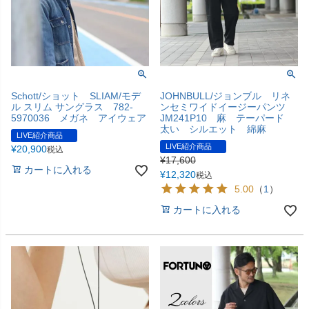
Schott/ショット SLIAM/モデ
JOHNBULL/ジョンブル リネ
ル スリム サングラス 782-
ンセミワイドイージーパンツ
5970036 メガネ アイウェア
JM241P10 麻 テーパード
太い シルエット 綿麻
LIVE紹介商品
LIVE紹介商品
¥
20,900
税込
¥
17,600
カートに入れる
¥
12,320
税込
5.00
（
1
）
カートに入れる