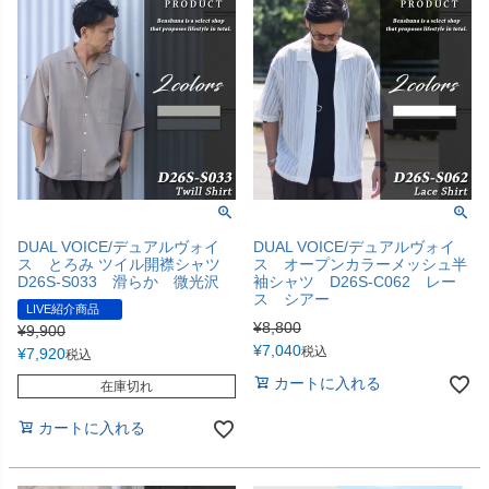
DUAL VOICE/デュアルヴォイ
DUAL VOICE/デュアルヴォイ
ス とろみ ツイル開襟シャツ
ス オープンカラーメッシュ半
D26S-S033 滑らか 微光沢
袖シャツ D26S-C062 レー
ス シアー
LIVE紹介商品
¥
8,800
¥
9,900
¥
7,040
税込
¥
7,920
税込
カートに入れる
在庫切れ
カートに入れる