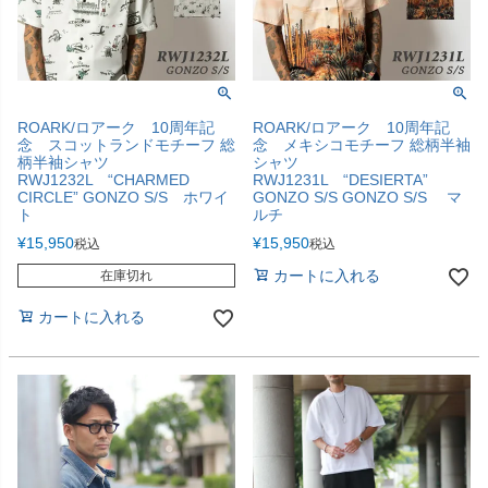
ROARK/ロアーク 10周年記
ROARK/ロアーク 10周年記
念 スコットランドモチーフ 総
念 メキシコモチーフ 総柄半袖
柄半袖シャツ
シャツ
RWJ1232L “CHARMED
RWJ1231L “DESIERTA”
CIRCLE” GONZO S/S ホワイ
GONZO S/S GONZO S/S マ
ト
ルチ
¥
15,950
¥
15,950
税込
税込
カートに入れる
在庫切れ
カートに入れる