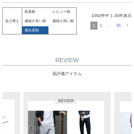
新着順
レビュー順
1050
件中
1
-
30
件表示
並び替え
価格が安い順
価格が高い順
1
2
…
35
優先度順
REVIEW
高評価アイテム