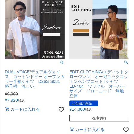
DUAL VOICE/デュアルヴォイ
EDIT CLOTHING/エディットク
ス コットンドビー オープンカ
ロージング オーガニックコッ
ラー半袖シャツ D26S-S081
トンヘンプニットTシャツ
格子柄 涼しい
ED-404 ワッフル オーバー
サイズ ドローコード 無地
¥
9,900
立体
¥
7,920
税込
LIVE紹介商品
カートに入れる
¥
14,300
税込
在庫切れ
カートに入れる