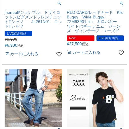
jhonbull/ジョンブル ドライコ
RED CARD/レッドカード Kilo
ットンピグメントフレンチニッ
Buggy Wide Buggy
トTシャツ JL261N01 ニッ
72M93901clm キロバギー
トTシャツ
ワイドバギー デニム ジーン
ズ ヴィンテージ ユーズド
LIVE紹介商品
New
LIVE紹介商品
¥
9,900
¥
27,500
税込
¥
6,930
税込
カートに入れる
カートに入れる