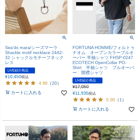
Sea'ds mara/シーズマーラ
FORTUNA HOMME/フォルトゥ
Shackle motif necklace 24A2-
ナオム オープンカラープルオ
32 シャックルモチーフネック
ーバー 半袖シャツ FHSP-0247
レス
ECOTECH OpenCollar PO-
Shirt 半袖シャツ プルオーバ
LIVE紹介商品
ー 開襟シャツ
¥
10,450
税込
LIVE紹介商品
4.90
（
20
）
¥
17,050
カートに入れる
¥
11,935
税込
5.00
（
1
）
カートに入れる