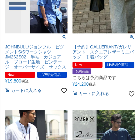
JOHNBULL/ジョンブル ピグ
【予約】GALLERIANT/ガレリ
メントS/Sワークシャツ
アント スクエアレザーミニバ
JM262S02 半袖 カジュア
ッグ 巾着バッグ
ル ブロード生地 ビンテー
New
LIVE紹介商品
ジ オーバーサイズ サックス
予約商品
New
LIVE紹介商品
こちらは予約商品です
¥
19,800
税込
¥
24,200
税込
カートに入れる
カートに入れる