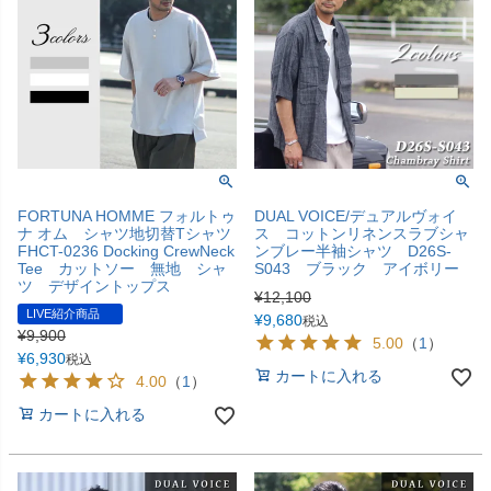
FORTUNA HOMME フォルトゥ
DUAL VOICE/デュアルヴォイ
ナ オム シャツ地切替Tシャツ
ス コットンリネンスラブシャ
FHCT-0236 Docking CrewNeck
ンブレー半袖シャツ D26S-
Tee カットソー 無地 シャ
S043 ブラック アイボリー
ツ デザイントップス
¥
12,100
LIVE紹介商品
¥
9,680
税込
¥
9,900
5.00
（
1
）
¥
6,930
税込
カートに入れる
4.00
（
1
）
カートに入れる