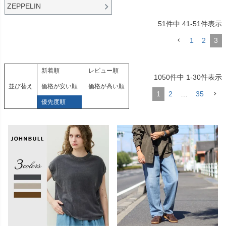
ZEPPELIN
51
件中
41
-
51
件表示
1
2
3
新着順
レビュー順
1050
件中
1
-
30
件表示
並び替え
価格が安い順
価格が高い順
1
2
…
35
優先度順