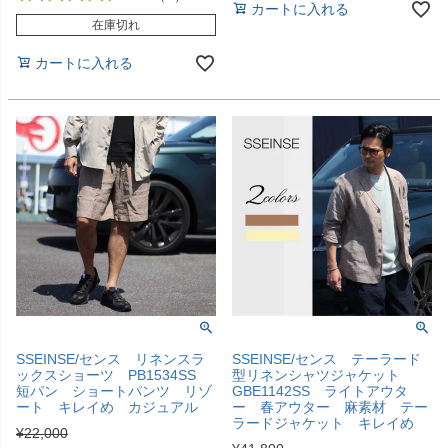
カートに入れる
在庫切れ
カートに入れる
SSEINSE/センス リネンスラ
SSEINSE/センス テーラード
ックスショーツ PB1534SS
型リネンシャツジャケット
短パン ショートパンツ リゾ
GBE1142SS ライトアウタ
ート キレイめ カジュアル
ー 春アウター 麻素材 テー
ラードジャケット キレイめ
¥
22,000