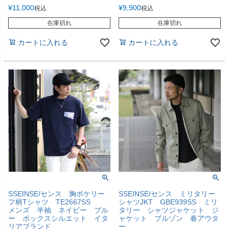
¥
11,000
¥
9,900
税込
税込
在庫切れ
在庫切れ
カートに入れる
カートに入れる
SSEINSE/センス 胸ポケリー
SSEINSE/センス ミリタリー
フ柄Tシャツ TE2667SS
シャツJKT GBE939SS ミリ
メンズ 半袖 ネイビー ブル
タリー シャツジャケット ジ
ー ボックスシルエット イタ
ャケット ブルゾン 春アウタ
リアブランド
ー