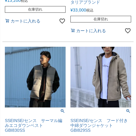
¥
13,200
税込
タリアブランド
在庫切れ
¥
33,000
税込
在庫切れ
カートに入れる
カートに入れる
SSEINSE/センス サーマル編
SSEINSE/センス フード付き
みエコダウンベスト
中綿ダウンジャケット
GBI830SS
GBI829SS