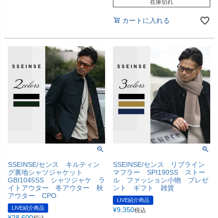
在庫切れ
カートに入れる
SSEINSE/センス キルティン
SSEINSE/センス リブライン
グ裏地シャツジャケット
マフラー SPI190SS ストー
GBI1045SS シャツジャケ ラ
ル ファッション小物 プレゼ
イトアウター 冬アウター 秋
ント ギフト 雑貨
アウター CPO
LIVE紹介商品
LIVE紹介商品
¥
9,350
税込
¥
28,600
税込