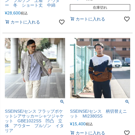
ン ブルゾン 上着 アウタ
ー 冬 ショート丈 中綿
在庫切れ
¥
28,600
税込
カートに入れる
カートに入れる
SSEINSE/センス フラップポケ
SSEINSE/センス 柄切替えニ
ットシアサッカーシャツジャケ
ット MI2380SS
ット GBE1022SS 凹凸 立
¥
15,400
税込
体 アウター ブルゾン イタ
リア
カートに入れる