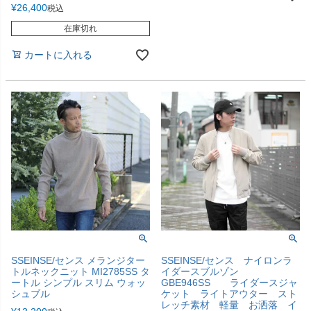
¥
26,400
税込
在庫切れ
カートに入れる
SSEINSE/センス メランジター
SSEINSE/センス ナイロンラ
トルネックニット MI2785SS タ
イダースブルゾン
ートル シンプル スリム ウォッ
GBE946SS ライダースジャ
シュブル
ケット ライトアウター スト
レッチ素材 軽量 お洒落 イ