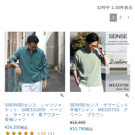
32
件中
1
-
30
件表示
1
2
SSEINSE/センス シャツジャ
SEINSE/センス サマーニット
ケット GBE1010SS ベージ
半袖Tシャツ ME3257SS グ
ュ ターコイズ 春アウター
リーン ブラウン
長袖シャツ
¥
15,400
¥
24,200
税込
¥
10,780
税込
5.00
（
1
）