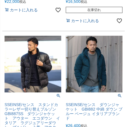
¥
22,000
¥
16,500
税込
税込
カートに入れる
在庫切れ
カートに入れる
SSEINSE/センス スタンドカ
SSEINSE/センス ダウンジャ
ラーレザー切り替えブルゾン
ケット GBI882 中綿 ダウン ブ
GBI887SS ダウンジャケッ
ルー ベージュ イタリアブラン
ト アウター エコダウン イ
ド
タリア ラグジュアリーダウ
¥
26,400
税込