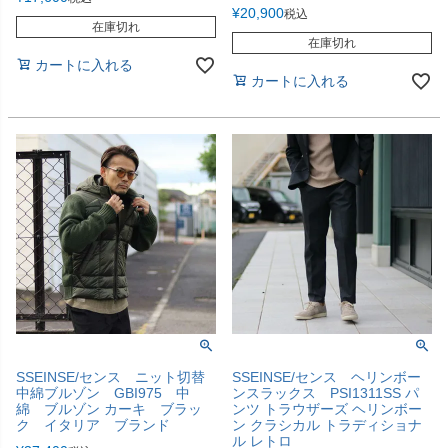
¥
20,900
税込
在庫切れ
在庫切れ
カートに入れる
カートに入れる
SSEINSE/センス ニット切替
SSEINSE/センス ヘリンボー
中綿ブルゾン GBI975 中
ンスラックス PSI1311SS パ
綿 ブルゾン カーキ ブラッ
ンツ トラウザーズ ヘリンボー
ク イタリア ブランド
ン クラシカル トラディショナ
ル レトロ