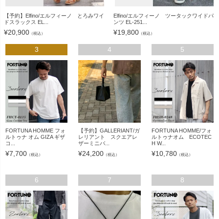
【予約】Elfino/エルフィーノ とろみワイ
Elfino/エルフィーノ ツータックワイドパ
ドスラックス EL...
ンツ EL-251...
¥
20,900
¥
19,800
（税込）
（税込）
3
4
5
FORTUNA HOMME フォ
【予約】GALLERIANT/ガ
FORTUNA HOMME/フォ
ルトゥナ オム GIZA ギザ
レリアント スクエアレ
ルトゥナオム ECOTEC
コ...
ザーミニバ...
H W...
¥
7,700
¥
24,200
¥
10,780
（税込）
（税込）
（税込）
6
7
8