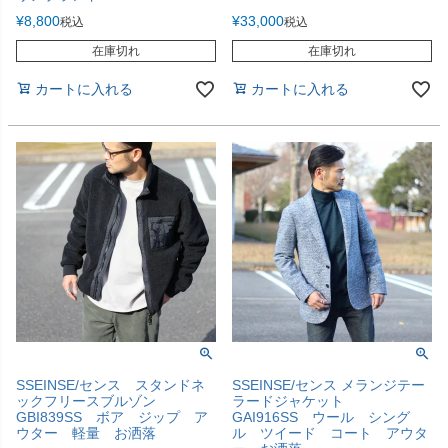
¥
8,800
¥
33,000
税込
税込
在庫切れ
在庫切れ
カートに入れる
カートに入れる
SSEINSE/センス スタンドネ
SSEINSE/センス メランジテー
ックフリースブルゾン
ラードジャケット
GBI839SS ボア ジップ ア
GAI916SS ウール シング
ウター 軽量 お洒落
ル ツイード コート アウタ