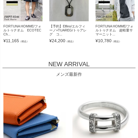
FORTUNA HOMME/フォ
【予約】Elfino/エルフィ
FORTUNA HOMME/フォ
ルトゥナオム ECOTEC
ーノ×TUAREG/トゥアレ
ルトゥナオム 超軽量サ
Ch...
グ コ...
マーニット...
¥
11,165
¥
24,200
¥
10,780
（税込）
（税込）
（税込）
NEW ARRIVAL
メンズ最新作