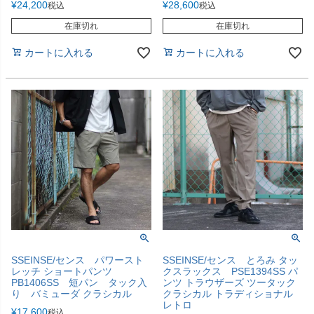
¥
24,200
¥
28,600
税込
税込
在庫切れ
在庫切れ
カートに入れる
カートに入れる
SSEINSE/センス パワースト
SSEINSE/センス とろみ タッ
レッチ ショートパンツ
クスラックス PSE1394SS パ
PB1406SS 短パン タック入
ンツ トラウザーズ ツータック
り バミューダ クラシカル
クラシカル トラディショナル
レトロ
¥
17,600
税込