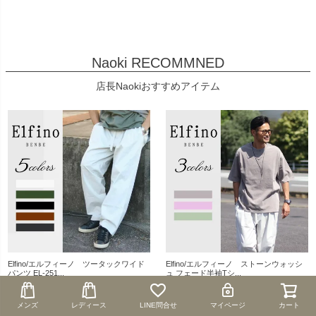
Naoki RECOMMNED
店長Naokiおすすめアイテム
Elfino/エルフィーノ ツータックワイド
Elfino/エルフィーノ ストーンウォッシ
パンツ EL-251...
ュ フェード半袖Tシ...
¥
19,800
¥
9,900
（税込）
（税込）
メンズ
メンズ
レディース
レディース
LINE問合せ
LINE問合せ
マイページ
マイページ
カート
カート