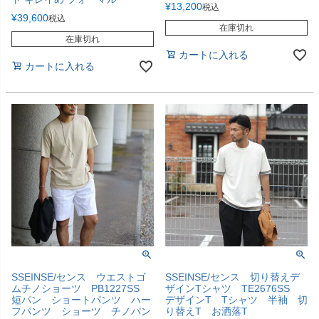
¥
13,200
税込
¥
39,600
税込
在庫切れ
在庫切れ
カートに入れる
カートに入れる
SSEINSE/センス ウエストゴ
SSEINSE/センス 切り替えデ
ムチノショーツ PB1227SS
ザインTシャツ TE2676SS
短パン ショートパンツ ハー
デザインT Tシャツ 半袖 切
フパンツ ショーツ チノパン
り替えT お洒落T