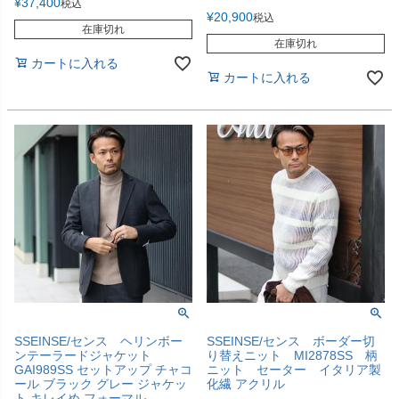
¥
37,400
税込
¥
20,900
税込
在庫切れ
在庫切れ
カートに入れる
カートに入れる
SSEINSE/センス ヘリンボー
SSEINSE/センス ボーダー切
ンテーラードジャケット
り替えニット MI2878SS 柄
GAI989SS セットアップ チャコ
ニット セーター イタリア製
ール ブラック グレー ジャケッ
化繊 アクリル
ト キレイめ フォーマル