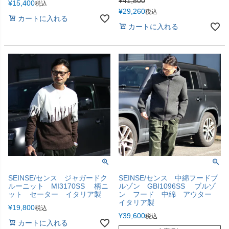
¥
41,800
¥
15,400
税込
¥
29,260
税込
カートに入れる
カートに入れる
SEINSE/センス ジャガードク
SEINSE/センス 中綿フードブ
ルーニット MI3170SS 柄ニ
ルゾン GBI1096SS ブルゾ
ット セーター イタリア製
ン フード 中綿 アウター
イタリア製
¥
19,800
税込
¥
39,600
税込
カートに入れる