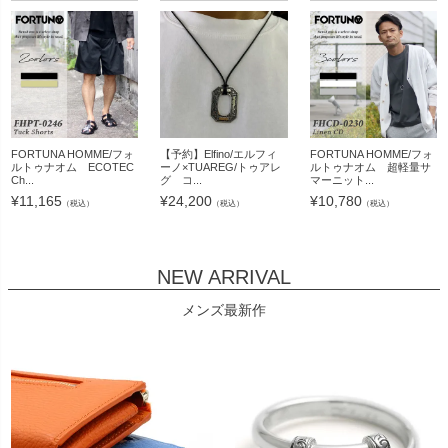
FORTUNA HOMME/フォ
【予約】Elfino/エルフィ
FORTUNA HOMME/フォ
ルトゥナオム ECOTEC
ーノ×TUAREG/トゥアレ
ルトゥナオム 超軽量サ
Ch...
グ コ...
マーニット...
¥
11,165
¥
24,200
¥
10,780
（税込）
（税込）
（税込）
NEW ARRIVAL
メンズ最新作