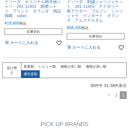
ドソーダ オリジナル柄半袖シ
ドソーダ 刺繍シャツジャケッ
ャツ 281-12401 開襟シャ
ト 281-11804 アイボリー
ツ プリント オランダ 雑誌
春アウター ブルゾン シャツ
掲載 safari
ジャケ インポート オラン
ダ アムステルダム
¥
19,800
税込
¥
58,200
税込
在庫切れ
在庫切れ
カートに入れる
カートに入れる
新着順
レビュー順
価格が安い順
価格が高い順
並び替
え
優先度順
38
件中
31
-
38
件表示
1
2
PICK UP BRANDS