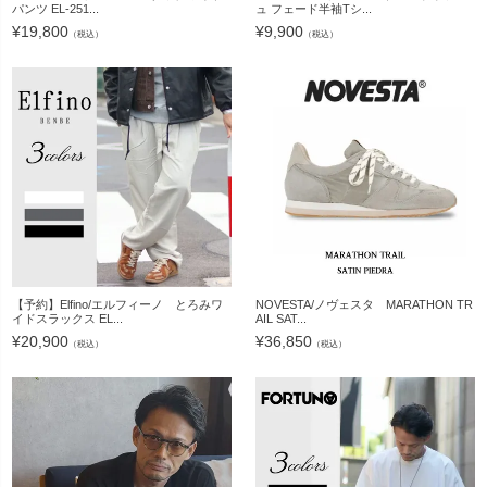
パンツ EL-251...
ュ フェード半袖Tシ...
¥
19,800
¥
9,900
（税込）
（税込）
【予約】Elfino/エルフィーノ とろみワ
NOVESTA/ノヴェスタ MARATHON TR
イドスラックス EL...
AIL SAT...
¥
20,900
¥
36,850
（税込）
（税込）