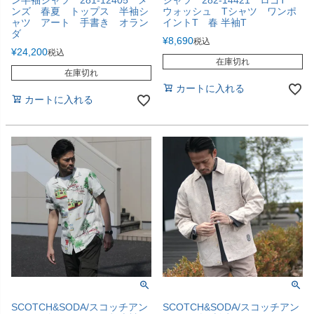
ン半袖シャツ 281-12405 メ
シャツ 282-14421 ロゴT
ンズ 春夏 トップス 半袖シ
ウォッシュ Tシャツ ワンポ
ャツ アート 手書き オラン
イントT 春 半袖T
ダ
¥
8,690
税込
¥
24,200
税込
在庫切れ
在庫切れ
カートに入れる
カートに入れる
SCOTCH&SODA/スコッチアン
SCOTCH&SODA/スコッチアン