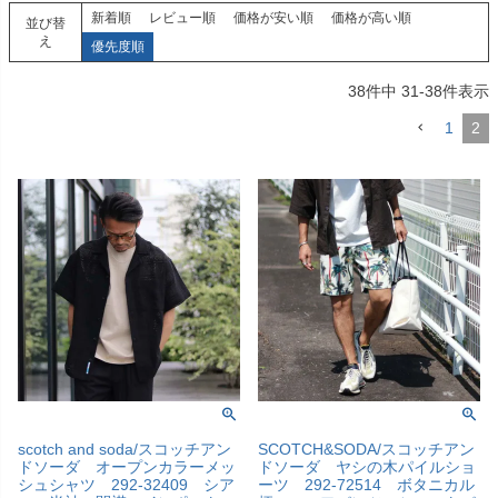
新着順
レビュー順
価格が安い順
価格が高い順
並び替
え
優先度順
38
件中
31
-
38
件表示
1
2
scotch and soda/スコッチアン
SCOTCH&SODA/スコッチアン
ドソーダ オープンカラーメッ
ドソーダ ヤシの木パイルショ
シュシャツ 292-32409 シア
ーツ 292-72514 ボタニカル