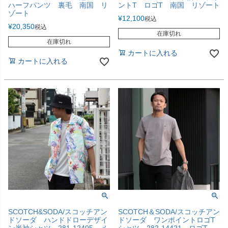
ハーフパンツ 裏毛 南国 リ
ントT ロゴT 南国 リゾート
ゾート
¥
12,100
税込
¥
20,350
税込
在庫切れ
在庫切れ
カートに入れる
カートに入れる
SCOTCH&SODA/スコッチアン
SCOTCH＆SODA/スコッチアン
ドソーダ ハンドドローデザイ
ドソーダ ワンポイントロゴT