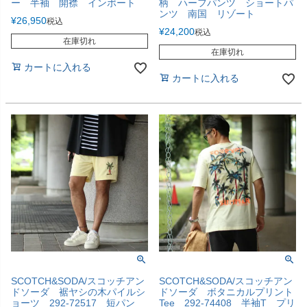
ー 半袖 開襟 インポート
柄 ハーフパンツ ショートパ
ンツ 南国 リゾート
¥
26,950
税込
¥
24,200
税込
在庫切れ
在庫切れ
カートに入れる
カートに入れる
SCOTCH&SODA/スコッチアン
SCOTCH&SODA/スコッチアン
ドソーダ 裾ヤシの木パイルシ
ドソーダ ボタニカルプリント
ョーツ 292-72517 短パン
Tee 292-74408 半袖T プリ