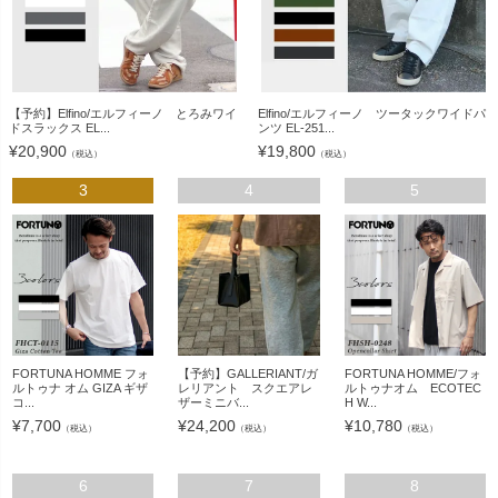
【予約】Elfino/エルフィーノ とろみワイ
Elfino/エルフィーノ ツータックワイドパ
ドスラックス EL...
ンツ EL-251...
¥
20,900
¥
19,800
（税込）
（税込）
3
4
5
FORTUNA HOMME フォ
【予約】GALLERIANT/ガ
FORTUNA HOMME/フォ
ルトゥナ オム GIZA ギザ
レリアント スクエアレ
ルトゥナオム ECOTEC
コ...
ザーミニバ...
H W...
¥
7,700
¥
24,200
¥
10,780
（税込）
（税込）
（税込）
6
7
8