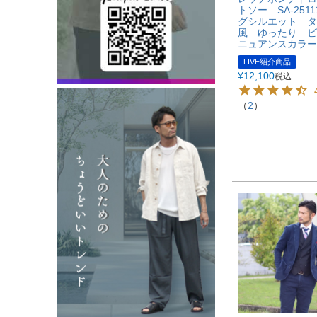
トソー SA-251
グシルエット タ
風 ゆったり 
ニュアンスカラー
LIVE紹介商品
¥
12,100
税込
（
2
）