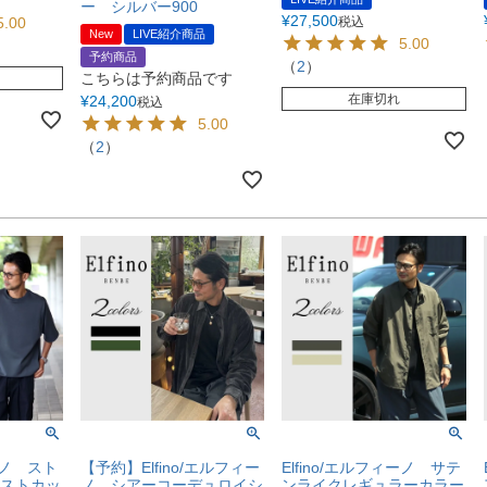
ー シルバー900
¥
27,500
5.00
税込
New
LIVE紹介商品
5.00
予約商品
（
2
）
こちらは予約商品です
在庫切れ
¥
24,200
税込
5.00
（
2
）
ィーノ スト
【予約】Elfino/エルフィー
Elfino/エルフィーノ サテ
ストカッ
ノ シアーコーデュロイシ
ンライクレギュラーカラー