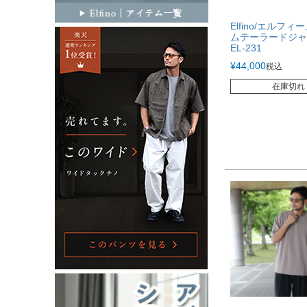
Elfino/エルフ
ムテーラードジ
EL-231
¥
44,000
税込
在庫切れ