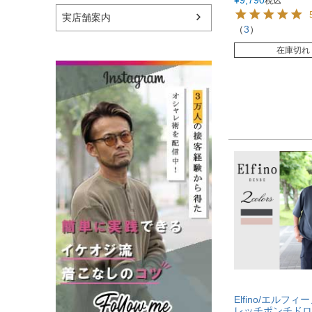
¥
9,790
税込
実店舗案内
（
3
）
在庫切れ
Elfino/エルフ
レッチポンチドロ