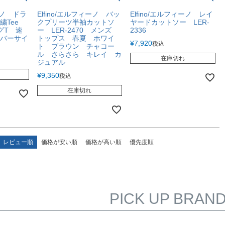
ィーノ ドラ
Elfino/エルフィーノ バッ
Elfino/エルフィーノ レイ
繍Tee
クプリーツ半袖カットソ
ヤードカットソー LER-
ッグT 速
ー LER-2470 メンズ
2336
バーサイ
トップス 春夏 ホワイ
¥
7,920
税込
ト ブラウン チャコー
ル さらさら キレイ カ
在庫切れ
ジュアル
¥
9,350
税込
在庫切れ
レビュー順
価格が安い順
価格が高い順
優先度順
PICK UP BRAN