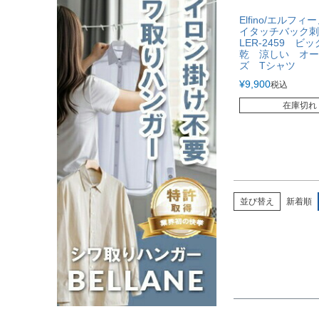
Elfino/エルフ
イタッチバック刺
LER-2459 ビ
乾 涼しい オー
ズ Tシャツ
¥
9,900
税込
在庫切れ
並び替え
新着順