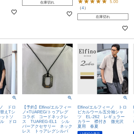
5.00
在庫切れ
（
4
）
在庫切れ
ィーノ ドロ
【予約】Elfino/エルフィー
Elfino/エルフィーノ トロ
替えTシ
ノ×TUAREG/トゥアレグ
ピカルウール五分袖シャ
カットソ
コラボ コードネックレ
ツ EL-262 レギュラー
ル ドロ
ス TUAREG-EL1 シル
カラー 襟付き 微光沢
バーアクセサリー ネック
夏用 春夏
レス トゥアレグシルバ
LIVE紹介商品