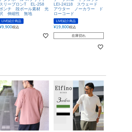
スリーブロンT EL-258
LEI-24118 スウェード
ポンチ 段ボール素材 光
アウター ノーカラー ド
沢 伸縮性 無地
ローコード
LIVE紹介商品
LIVE紹介商品
¥
9,900
¥
19,800
税込
税込
在庫切れ