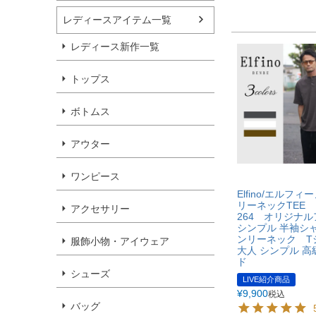
レディースアイテム一覧
レディース新作一覧
トップス
ボトムス
アウター
ワンピース
Elfino/エルフ
リーネックTEE 
アクセサリー
264 オリジナ
シンプル 半袖シ
ンリーネック 
服飾小物・アイウェア
大人 シンプル 高
ド
シューズ
LIVE紹介商品
¥
9,900
税込
バッグ