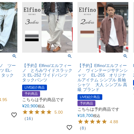
ィーノ ツー
【予約】Elfino/エルフィー
【予約】Elfino/エルフィー
 EL-
ノ とろみワイドスラック
ノ ヴィンテージサテンシ
ツ タック
ス EL-252 ワイドパンツ
ャツ EL-255 オリジナ
タックパンツ
ルアイテム シンプル 長袖
シャツ 大人 シンプル 高
LIVE紹介商品
級 ブランド
予約商品
LIVE紹介商品
4.95
こちらは予約商品です
予約商品
¥
20,900
税込
こちらは予約商品です
5.00
¥
18,700
税込
（
16
）
4.88
（
8
）