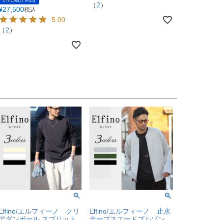
（
2
）
¥
27,500
税込
5.00
（
2
）
Elfino/エルフィーノ クリ
Elfino/エルフィーノ 止水
アダンボール スプリット
テープスエードブルゾン