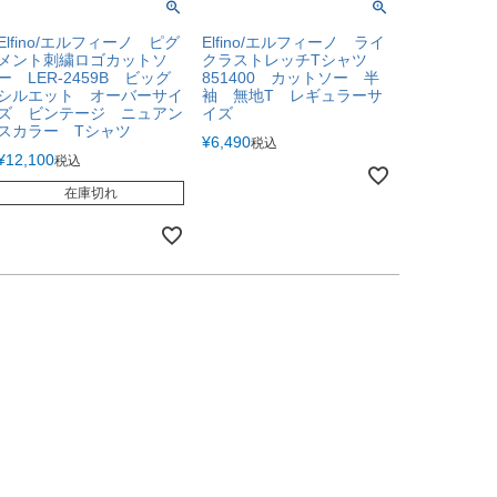
Elfino/エルフィーノ ピグ
Elfino/エルフィーノ ライ
メント刺繍ロゴカットソ
クラストレッチTシャツ
ー LER-2459B ビッグ
851400 カットソー 半
シルエット オーバーサイ
袖 無地T レギュラーサ
ズ ビンテージ ニュアン
イズ
スカラー Tシャツ
¥
6,490
税込
¥
12,100
税込
在庫切れ