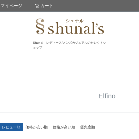
マイページ
カート
検索
Shunal レディース/メンズカジュアルのセレクトシ
ョップ
Elfino
レビュー順
価格が安い順
価格が高い順
優先度順