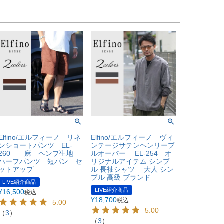
Elfino/エルフィーノ リネ
Elfino/エルフィーノ ヴィ
ンショートパンツ EL-
ンテージサテンヘンリープ
260 麻 ヘンプ生地
ルオーバー EL-254 オ
ハーフパンツ 短パン セ
リジナルアイテム シンプ
ットアップ
ル 長袖シャツ 大人 シン
プル 高級 ブランド
LIVE紹介商品
LIVE紹介商品
¥
16,500
税込
¥
18,700
税込
5.00
5.00
（
3
）
（
3
）