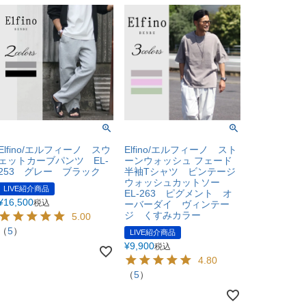
Elfino/エルフィーノ スウ
Elfino/エルフィーノ スト
ェットカーブパンツ EL-
ーンウォッシュ フェード
253 グレー ブラック
半袖Tシャツ ビンテージ
ウォッシュカットソー
LIVE紹介商品
EL-263 ピグメント オ
¥
16,500
税込
ーバーダイ ヴィンテー
ジ くすみカラー
5.00
（
5
）
LIVE紹介商品
¥
9,900
税込
4.80
（
5
）