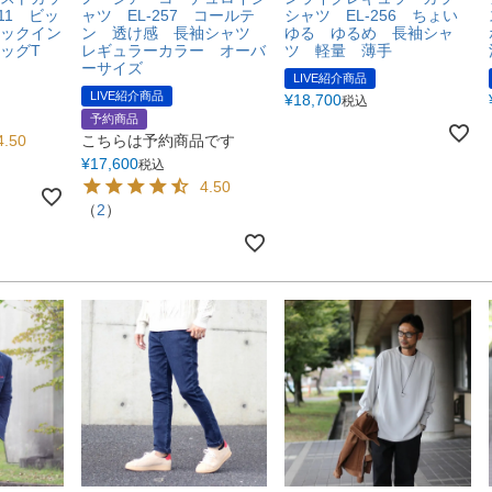
111 ビッ
ャツ EL-257 コールテ
シャツ EL-256 ちょい
ックイン
ン 透け感 長袖シャツ
ゆる ゆるめ 長袖シャ
ビッグT
レギュラーカラー オーバ
ツ 軽量 薄手
ーサイズ
LIVE紹介商品
LIVE紹介商品
¥
18,700
税込
予約商品
4.50
こちらは予約商品です
¥
17,600
税込
4.50
（
2
）