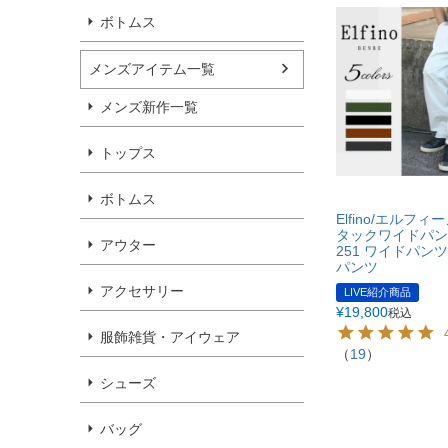
ボトムス
メンズアイテム一覧
メンズ新作一覧
トップス
ボトムス
Elfino/エルフ
タックワイドパンツ
アウター
251 ワイドパン
パンツ
アクセサリー
LIVE紹介商品
¥
19,800
税込
服飾雑貨・アイウェア
（
19
）
シューズ
バッグ