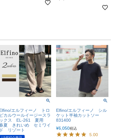
Elfino/エルフィーノ トロ
Elfino/エルフィーノ シル
ピカルウールイージースラ
ケット半袖カットソー
ックス EL-261 夏用
831400
春夏 きれいめ セミワイ
¥
6,050
税込
ド リゾート
5.00
LIVE紹介商品