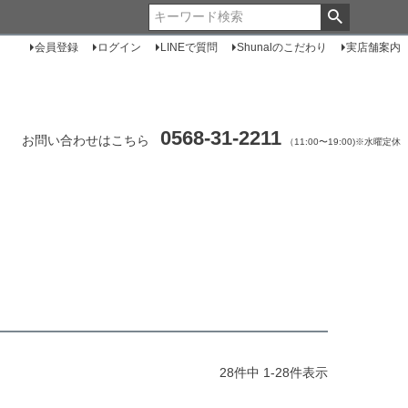
会員登録
ログイン
LINEで質問
Shunalのこだわり
実店舗案内
0568-31-2211
お問い合わせはこちら
（11:00〜19:00)※水曜定休
28
件中
1
-
28
件表示