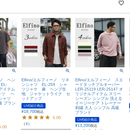
ィーノ ヘン
Elfino/エルフィーノ リネ
Elfino/エルフィーノ スエ
EL-
ンシャツ EL-259 シャ
ードタッチプルオーバー
ルアイテム
ツジャケ 麻 ヘンプ生
LER-25119 LER-25147 オ
ャツ ヘ
地 ジャケットライク セ
リジナルアイテム スリー
Tシャツ
ットアップ
シーズン シンプル 洗える
級 ブラン
イージーケア トレーナー
LIVE紹介商品
刺繍 大人 シンプル 高級
¥
18,700
税込
ブランド
5.00
LIVE紹介商品
（
4
）
¥
13,200
税込
5.00