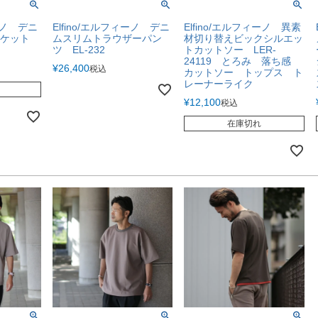
ィーノ デニ
Elfino/エルフィーノ デニ
Elfino/エルフィーノ 異素
ャケット
ムスリムトラウザーパン
材切り替えビックシルエッ
ツ EL-232
トカットソー LER-
24119 とろみ 落ち感
¥
26,400
税込
カットソー トップス ト
レーナーライク
¥
12,100
税込
在庫切れ