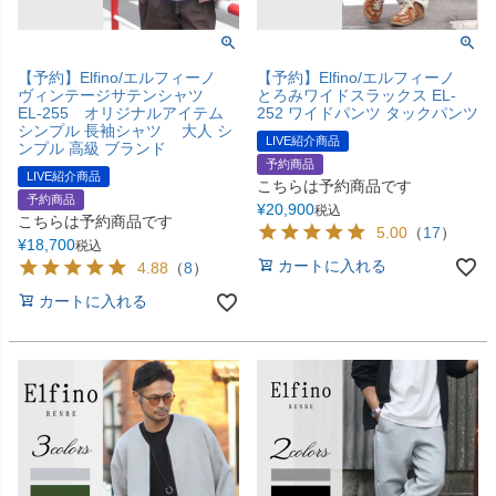
【予約】Elfino/エルフィーノ
【予約】Elfino/エルフィーノ
ヴィンテージサテンシャツ
とろみワイドスラックス EL-
EL-255 オリジナルアイテム
252 ワイドパンツ タックパンツ
シンプル 長袖シャツ 大人 シ
LIVE紹介商品
ンプル 高級 ブランド
予約商品
LIVE紹介商品
こちらは予約商品です
予約商品
¥
20,900
税込
こちらは予約商品です
5.00
（
17
）
¥
18,700
税込
カートに入れる
4.88
（
8
）
カートに入れる