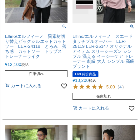
Elfino/エルフィーノ 異素材切
Elfino/エルフィーノ スエード
り替えビックシルエットカット
タッチプルオーバー LER-
ソー LER-24119 とろみ 落
25119 LER-25147 オリジナル
ち感 カットソー トップス
アイテム スリーシーズン シン
トレーナーライク
プル 洗える イージーケア トレ
ーナー 刺繍 大人 シンプル 高級
¥
12,100
税込
ブランド
在庫切れ
LIVE紹介商品
¥
13,200
税込
カートに入れる
5.00
（
4
）
在庫切れ
カートに入れる