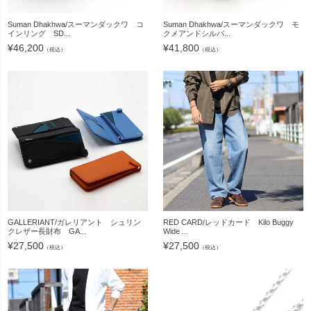
Suman Dhakhwa/スーマンダックワ コ
Suman Dhakhwa/スーマンダックワ モ
インリング SD...
クメアンドシルバ...
¥
46,200
¥
41,800
（税込）
（税込）
GALLERIANT/ガレリアント シュリン
RED CARD/レッドカード Kilo Buggy
クレザー長財布 GA...
Wide ...
¥
27,500
¥
27,500
（税込）
（税込）