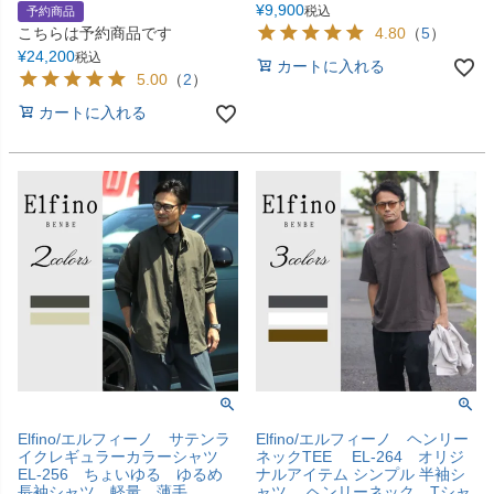
¥
9,900
税込
予約商品
こちらは予約商品です
4.80
（
5
）
¥
24,200
税込
カートに入れる
5.00
（
2
）
カートに入れる
Elfino/エルフィーノ サテンラ
Elfino/エルフィーノ ヘンリー
イクレギュラーカラーシャツ
ネックTEE EL-264 オリジ
EL-256 ちょいゆる ゆるめ
ナルアイテム シンプル 半袖シ
長袖シャツ 軽量 薄手
ャツ ヘンリーネック Tシャ