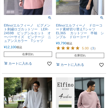
Elfino/エルフィーノ ピグメン
Elfino/エルフィーノ ドローコ
ト刺繍ロゴカットソー LER-
ード素材切り替えTシャツ
2459B ビッグシルエット オ
EL365 カットソー 半袖 シ
ーバーサイズ ビンテージ ニ
ンプル ドローコード
ュアンスカラー Tシャツ
¥
9,790
税込
¥
12,100
税込
5.00
（
3
）
在庫切れ
在庫切れ
カートに入れる
カートに入れる