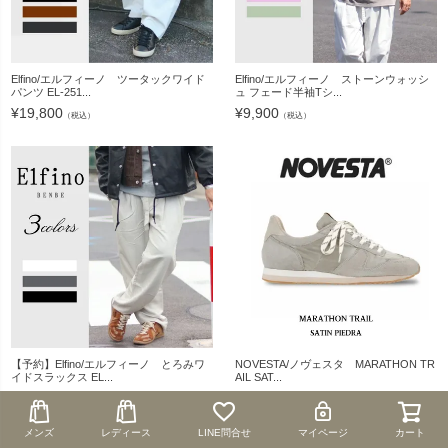
Elfino/エルフィーノ ツータックワイド
Elfino/エルフィーノ ストーンウォッシ
パンツ EL-251...
ュ フェード半袖Tシ...
¥
19,800
¥
9,900
（税込）
（税込）
【予約】Elfino/エルフィーノ とろみワ
NOVESTA/ノヴェスタ MARATHON TR
イドスラックス EL...
AIL SAT...
¥
20,900
¥
36,850
（税込）
（税込）
メンズ
メンズ
レディース
レディース
LINE問合せ
LINE問合せ
マイページ
マイページ
カート
カート