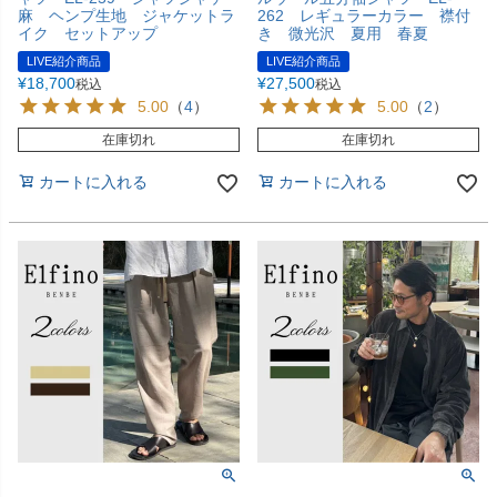
麻 ヘンプ生地 ジャケットラ
262 レギュラーカラー 襟付
イク セットアップ
き 微光沢 夏用 春夏
LIVE紹介商品
LIVE紹介商品
¥
18,700
¥
27,500
税込
税込
5.00
（
4
）
5.00
（
2
）
在庫切れ
在庫切れ
カートに入れる
カートに入れる