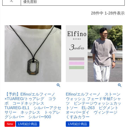
え
優先度順
28
件中
1
-
28
件表示
【予約】Elfino/エルフィーノ
Elfino/エルフィーノ ストーン
×TUAREG/トゥアレグ コラ
ウォッシュ フェード半袖Tシャ
ボ コードネックレス
ツ ビンテージウォッシュカッ
TUAREG-EL1 シルバーアクセ
トソー EL-263 ピグメント
サリー ネックレス トゥアレ
オーバーダイ ヴィンテージ
グシルバー シルバー900
くすみカラー
New
LIVE紹介商品
LIVE紹介商品