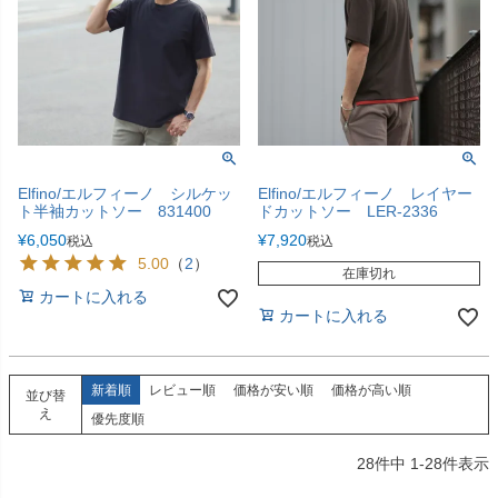
Elfino/エルフィーノ シルケッ
Elfino/エルフィーノ レイヤー
ト半袖カットソー 831400
ドカットソー LER-2336
¥
6,050
¥
7,920
税込
税込
5.00
（
2
）
在庫切れ
カートに入れる
カートに入れる
新着順
レビュー順
価格が安い順
価格が高い順
並び替
え
優先度順
28
件中
1
-
28
件表示