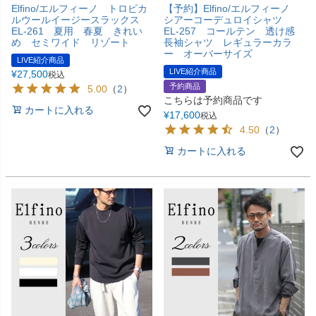
Elfino/エルフィーノ トロピカ
【予約】Elfino/エルフィーノ
ルウールイージースラックス
シアーコーデュロイシャツ
EL-261 夏用 春夏 きれい
EL-257 コールテン 透け感
め セミワイド リゾート
長袖シャツ レギュラーカラ
ー オーバーサイズ
LIVE紹介商品
LIVE紹介商品
¥
27,500
税込
予約商品
5.00
（
2
）
こちらは予約商品です
カートに入れる
¥
17,600
税込
4.50
（
2
）
カートに入れる