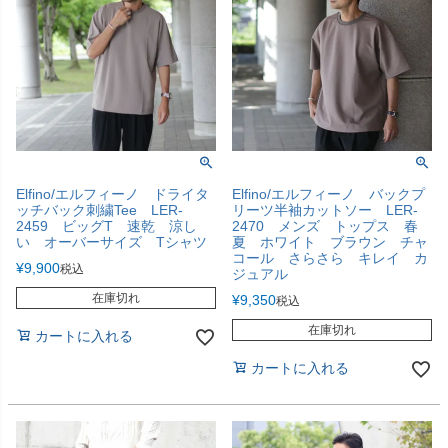
Elfino/エルフィーノ ドライタ
Elfino/エルフィーノ バックプ
ッチバック刺繍Tee LER-
リーツ半袖カットソー LER-
2459 ビッグT 速乾 涼し
2470 メンズ トップス 春
い オーバーサイズ Tシャツ
夏 ホワイト ブラウン チャ
コール さらさら キレイ カ
¥
9,900
税込
ジュアル
在庫切れ
¥
9,350
税込
在庫切れ
カートに入れる
カートに入れる