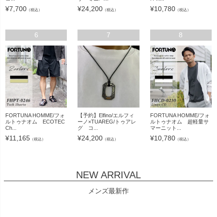
¥
7,700
¥
24,200
¥
10,780
（税込）
（税込）
（税込）
6
7
8
FORTUNA HOMME/フォ
【予約】Elfino/エルフィ
FORTUNA HOMME/フォ
ルトゥナオム ECOTEC
ーノ×TUAREG/トゥアレ
ルトゥナオム 超軽量サ
Ch...
グ コ...
マーニット...
¥
11,165
¥
24,200
¥
10,780
（税込）
（税込）
（税込）
NEW ARRIVAL
メンズ最新作