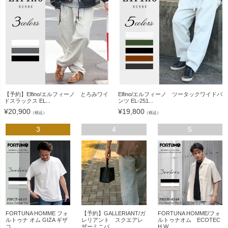
【予約】Elfino/エルフィーノ とろみワイ
Elfino/エルフィーノ ツータックワイドパ
ドスラックス EL...
ンツ EL-251...
¥
20,900
¥
19,800
（税込）
（税込）
3
4
5
FORTUNA HOMME フォ
【予約】GALLERIANT/ガ
FORTUNA HOMME/フォ
ルトゥナ オム GIZA ギザ
レリアント スクエアレ
ルトゥナオム ECOTEC
コ...
ザーミニバ...
H W...