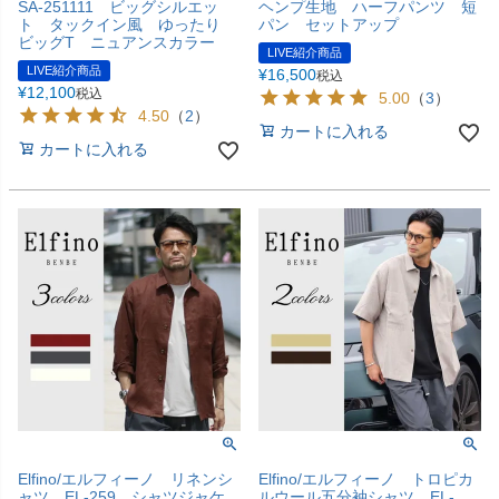
SA-251111 ビッグシルエッ
ヘンプ生地 ハーフパンツ 短
ト タックイン風 ゆったり
パン セットアップ
ビッグT ニュアンスカラー
LIVE紹介商品
LIVE紹介商品
¥
16,500
税込
¥
12,100
税込
5.00
（
3
）
4.50
（
2
）
カートに入れる
カートに入れる
Elfino/エルフィーノ リネンシ
Elfino/エルフィーノ トロピカ
ャツ EL-259 シャツジャケ
ルウール五分袖シャツ EL-