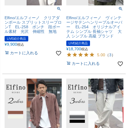
Elfino/エルフィーノ クリアダ
Elfino/エルフィーノ ヴィンテ
ンボール スプリットスリーブロ
ージサテンヘンリープルオーバ
ンT EL-258 ポンチ 段ボー
ー EL-254 オリジナルアイ
ル素材 光沢 伸縮性 無地
テム シンプル 長袖シャツ 大
人 シンプル 高級 ブランド
LIVE紹介商品
LIVE紹介商品
¥
9,900
税込
¥
18,700
税込
カートに入れる
5.00
（
3
）
カートに入れる