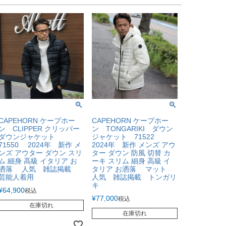
CAPEHORN ケープホー
CAPEHORN ケープホー
ン CLIPPER クリッパー
ン TONGARIKI ダウン
ダウンジャケット
ジャケット 71522
71550 2024年 新作 メ
2024年 新作 メンズ アウ
ンズ アウター ダウン スリ
ター ダウン 防風 切替 カ
ム 細身 高級 イタリア お
ーキ スリム 細身 高級 イ
洒落 人気 雑誌掲載
タリア お洒落 マット
芸能人着用
人気 雑誌掲載 トンガリ
キ
¥
64,900
税込
¥
77,000
税込
在庫切れ
在庫切れ