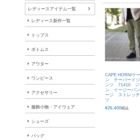
レディースアイテム一覧
レディース新作一覧
トップス
ボトムス
アウター
CAPE HORN/
ワンピース
ン テーパードジ
ンツ 71410 
ン イージーパン
アクセサリー
ージ ストレッチ
ツ
服飾小物・アイウェア
¥
26,400
税込
シューズ
バッグ