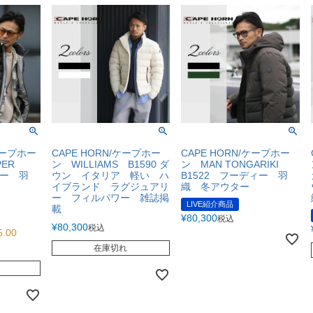
 ケープホー
CAPE HORN/ケープホー
CAPE HORN/ケープホー
PPER
ン WILLIAMS B1590 ダ
ン MAN TONGARIKI
ィー 羽
ウン イタリア 軽い ハ
B1522 フーディー 羽
イブランド ラグジュアリ
織 冬アウター
ー フィルパワー 雑誌掲
LIVE紹介商品
載
¥
80,300
税込
¥
80,300
税込
5.00
在庫切れ