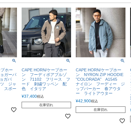
ケープホー
CAPE HORN/ケープホー
CAPE HORN/ケープホー
ョガーパ
ン フーディボアブルゾ
ン NYRON ZIP HOODIE
ジョガパ
ン 71102 フリース フ
"COLORADA" A1545
ツ ジャ
ード 刺繍ワッペン 配
ナイロン フーディー ジ
 スポー
色 イタリア
ップパーカー 春アウタ
ー ライトアウター
¥
37,400
税込
¥
42,900
税込
在庫切れ
在庫切れ