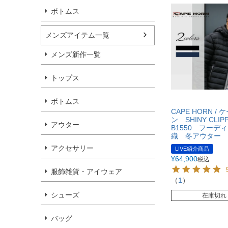
ボトムス
メンズアイテム一覧
メンズ新作一覧
トップス
ボトムス
CAPE HORN /
ン SHINY CLI
アウター
B1550 フーデ
織 冬アウター
アクセサリー
LIVE紹介商品
¥
64,900
税込
服飾雑貨・アイウェア
（
1
）
シューズ
在庫切れ
バッグ