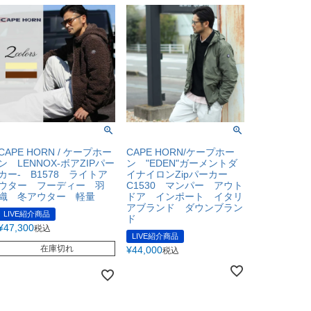
CAPE HORN / ケープホー
CAPE HORN/ケープホー
ン LENNOX-ボアZIPパー
ン "EDEN"ガーメントダ
カー- B1578 ライトア
イナイロンZipパーカー
ウター フーディー 羽
C1530 マンパー アウト
織 冬アウター 軽量
ドア インポート イタリ
アブランド ダウンブラン
LIVE紹介商品
ド
¥
47,300
税込
LIVE紹介商品
在庫切れ
¥
44,000
税込