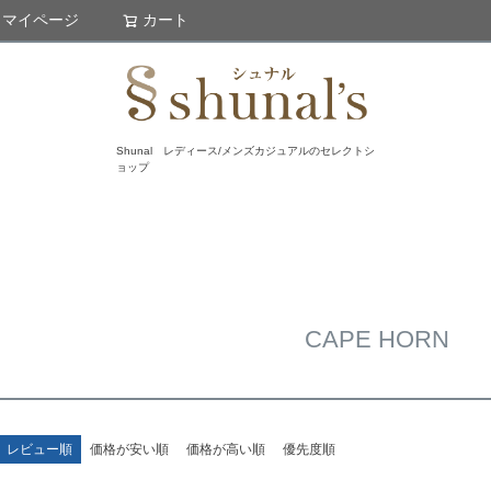
マイページ
カート
検索
Shunal レディース/メンズカジュアルのセレクトシ
ョップ
CAPE HORN
レビュー順
価格が安い順
価格が高い順
優先度順