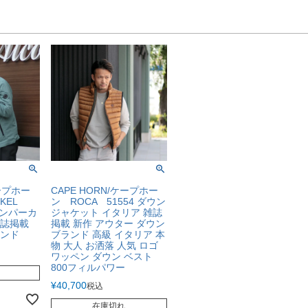
ケープホー
CAPE HORN/ケープホー
NKEL
ン ROCA 51554 ダウン
テンパーカ
ジャケット イタリア 雑誌
雑誌掲載
掲載 新作 アウター ダウン
ンド
ブランド 高級 イタリア 本
物 大人 お洒落 人気 ロゴ
ワッペン ダウン ベスト
800フィルパワー
¥
40,700
税込
在庫切れ