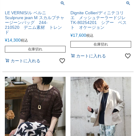
LE VERNIS/ル ベルニ
Dignite Collier/ディニテコリ
Sculprure jean M スカルプチャ
エ メッシュテーラードジレ
ージーンバッグ 244-
TK-80254201 シアー ベス
210520 デニム素材 トレン
ト オケージョン
ド
¥
17,600
税込
¥
14,300
税込
在庫切れ
在庫切れ
カートに入れる
カートに入れる