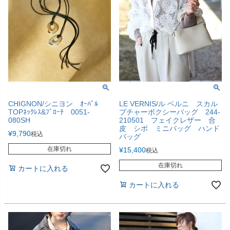
CHIGNON/シニヨン ｵｰﾊﾞﾙ
LE VERNIS/ル ベルニ スカル
TOPﾈｯｸﾚｽ&ﾌﾞﾛｰﾁ 0051-
プチャーボクシーバッグ 244-
080SH
210501 フェイクレザー 合
皮 シボ ミニバッグ ハンド
¥
9,790
税込
バッグ
在庫切れ
¥
15,400
税込
在庫切れ
カートに入れる
カートに入れる