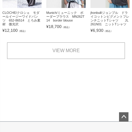
CLOCHE/クロシェ モダ
Munich/ミューニック ボ
jhonbull/ジョンブル ドラ
ールイージーワイドパン
ーダーブラウス MN262T
イコットンピグメントフレ
ツ 652-86514 とろみ素
14 border blouse
ンチニットTシャツ JL
材 微光沢
261N01 ニットTシャツ
¥
18,700
（税込）
¥
12,100
¥
6,930
（税込）
（税込）
VIEW MORE
ペー
ジト