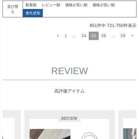
新着順
レビュー順
価格が安い順
価格が高い順
並び替
え
優先度順
851
件中
721
-
750
件表示
1
…
24
25
26
…
29
REVIEW
高評価アイテム