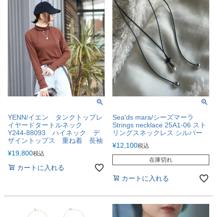
YENN/イエン タンクトップレ
Sea'ds mara/シーズマーラ
イヤードタートルネック
Strings necklace 25A1-06 スト
Y244-88093 ハイネック デ
リングスネックレス シルバー
ザイントップス 重ね着 長袖
¥
12,100
税込
¥
19,800
税込
在庫切れ
カートに入れる
カートに入れる