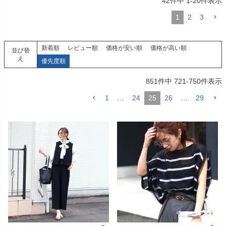
42
件中
1
-
20
件表示
1
2
3
新着順
レビュー順
価格が安い順
価格が高い順
並び替
え
優先度順
851
件中
721
-
750
件表示
1
…
24
25
26
…
29