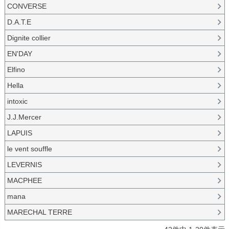
CONVERSE
D.A.T.E
Dignite collier
EN'DAY
Elfino
Hella
intoxic
J.J.Mercer
LAPUIS
le vent souffle
LEVERNIS
MACPHEE
mana
MARECHAL TERRE