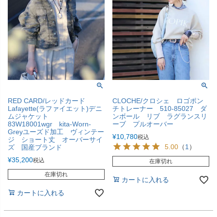
RED CARD/レッドカード
CLOCHE/クロシェ ロゴポン
Lafayette(ラファイエット)デニ
チトレーナー 510-85027 ダ
ムジャケット
ンボール リブ ラグランスリ
83W18001wgr kita-Worn-
ーブ プルオーバー
Greyユーズド加工 ヴィンテー
¥
10,780
税込
ジ ショート丈 オーバーサイ
5.00
（
1
）
ズ 国産ブランド
¥
35,200
税込
在庫切れ
在庫切れ
カートに入れる
カートに入れる