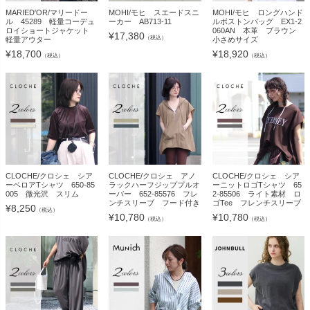
MARIED'OR/マリードー
MOHI/モヒ スエードスニ
MOHI/モヒ ロングハンド
ル 45289 軽量コーデュ
ーカー AB713-11
ルボストンバッグ EX1-2
ロイショートジャケット
060AN 本革 ブラウン
¥
17,380
（税込）
軽量アウター
小さめサイズ
¥
18,700
¥
18,920
（税込）
（税込）
CLOCHE/クロシェ シア
CLOCHE/クロシェ アノ
CLOCHE/クロシェ シア
ーベロアTシャツ 650-85
ラックハーフジッププルオ
ーニットロゴTシャツ 65
005 微光沢 スリム
ーバー 652-85576 フレ
2-85506 ライト素材 ロ
ンチスリーブ フード付き
ゴTee フレンチスリーブ
¥
8,250
（税込）
¥
10,780
¥
10,780
（税込）
（税込）