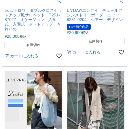
trois/トロワ ダブルクロスセッ
EN'DAY/エンデイ チュールア
トアップ風サロペット T251-
シンメトリーボーダーニット
87027 オケージョン 入学
8251-0204 シアー デザイン
式 入園式 セットアップ き
LIVE紹介商品
れいめ
¥
20,900
税込
¥
25,300
税込
在庫切れ
在庫切れ
カートに入れる
カートに入れる