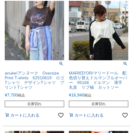
anuke/アンヌーク Oversize
MARIED'OR/マリードール 配
Print T-shirts 62510619 ロゴ
色切り替えドルマンプルオーバ
Tシャツ デザインTシャツ プ
ー 95166 ドルマン 薄手
リントTシャツ
丸首 リブ袖 カットソー
¥
7,700
¥
16,940
税込
税込
在庫切れ
在庫切れ
カートに入れる
カートに入れる