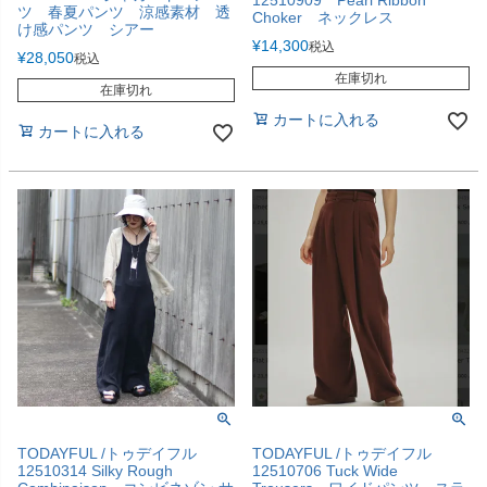
12510909 Pearl Ribbon
ツ 春夏パンツ 涼感素材 透
Choker ネックレス
け感パンツ シアー
¥
14,300
税込
¥
28,050
税込
在庫切れ
在庫切れ
カートに入れる
カートに入れる
TODAYFUL /トゥデイフル
TODAYFUL /トゥデイフル
12510314 Silky Rough
12510706 Tuck Wide