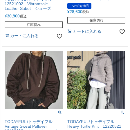
12521002 Vibramsole
LIVE紹介商品
Leather Sabot シューズ
¥
28,600
税込
¥
30,800
税込
在庫切れ
在庫切れ
カートに入れる
カートに入れる
TODAYFUL /トゥデイフル
TODAYFUL/トゥデイフル
Vintage Sweat Pullover
Heavy Turtle Knit 12220521