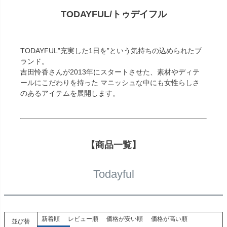
TODAYFUL/トゥデイフル
TODAYFUL”充実した1日を”という気持ちの込められたブ
ランド。
吉田怜香さんが2013年にスタートさせた、素材やディテ
ールにこだわりを持った マニッシュな中にも女性らしさ
のあるアイテムを展開します。
【商品一覧】
Todayful
新着順
レビュー順
価格が安い順
価格が高い順
並び替