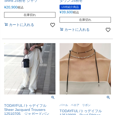
Shirts 25秋冬 シャツ
ダウン 25秋冬
¥
20,900
LIVE紹介商品
税込
¥
39,600
税込
在庫切れ
在庫切れ
カートに入れる
カートに入れる
TODAYFUL /トゥデイフル
パール ベロア リボン
Sheer Jacquard Trousers
TODAYFUL /トゥデイフル
12510705 ジャガードパン