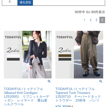
え
優先度順
90
件中
61
-
90
件表示
1
2
3
TODAYFUL /トゥデイフル
TODAYFUL /トゥデイフル
Silkwool Knit Cardigan
Tapered Tuck Trousers
12520501 リブニットカーデ
12520710 テーパードタック
ィガン レイヤード 重ね着
トラウザー 25秋冬 パンツ
シルクウール
¥
25,300
税込