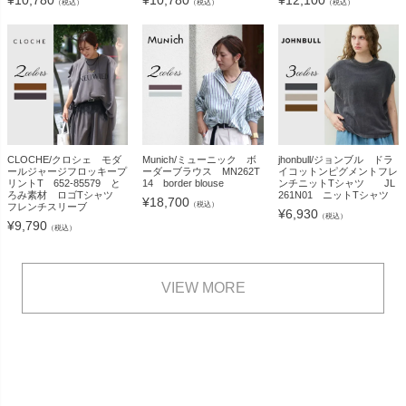
（税込）
（税込）
（税込）
CLOCHE/クロシェ モダ
Munich/ミューニック ボ
jhonbull/ジョンブル ドラ
ールジャージフロッキープ
ーダーブラウス MN262T
イコットンピグメントフレ
リントT 652-85579 と
14 border blouse
ンチニットTシャツ JL
ろみ素材 ロゴTシャツ
261N01 ニットTシャツ
¥
18,700
（税込）
フレンチスリーブ
¥
6,930
（税込）
¥
9,790
（税込）
VIEW MORE