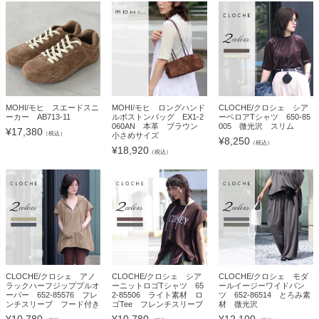
MOHI/モヒ スエードスニ
MOHI/モヒ ロングハンド
CLOCHE/クロシェ シア
ーカー AB713-11
ルボストンバッグ EX1-2
ーベロアTシャツ 650-85
060AN 本革 ブラウン
005 微光沢 スリム
¥
17,380
（税込）
小さめサイズ
¥
8,250
（税込）
¥
18,920
（税込）
CLOCHE/クロシェ アノ
CLOCHE/クロシェ シア
CLOCHE/クロシェ モダ
ラックハーフジッププルオ
ーニットロゴTシャツ 65
ールイージーワイドパン
ーバー 652-85576 フレ
2-85506 ライト素材 ロ
ツ 652-86514 とろみ素
ンチスリーブ フード付き
ゴTee フレンチスリーブ
材 微光沢
¥
10,780
¥
10,780
¥
12,100