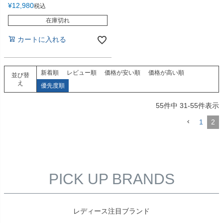
¥
12,980
税込
在庫切れ
カートに入れる
新着順
レビュー順
価格が安い順
価格が高い順
並び替
え
優先度順
55
件中
31
-
55
件表示
1
2
PICK UP BRANDS
レディース注目ブランド