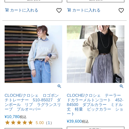
カートに入れる
カートに入れる
CLOCHE/クロシェ ロゴポン
CLOCHE/クロシェ テーラー
チトレーナー 510-85027 ダ
ドカラーメルトンコート 452-
ンボール リブ ラグランスリ
84500 ダブルカラー ミドル
ーブ プルオーバー
丈 軽量 ビックカラー ショ
ート
¥
10,780
税込
¥
39,600
税込
5.00
（
1
）