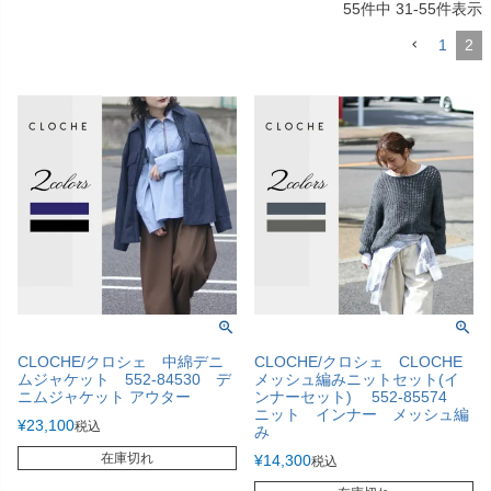
55
件中
31
-
55
件表示
1
2
CLOCHE/クロシェ 中綿デニ
CLOCHE/クロシェ CLOCHE
ムジャケット 552-84530 デ
メッシュ編みニットセット(イ
ニムジャケット アウター
ンナーセット) 552-85574
ニット インナー メッシュ編
¥
23,100
税込
み
在庫切れ
¥
14,300
税込