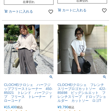
在庫切れ
在庫切れ
カートに入れる
カートに入れる
CLOCHE/クロシェ ハーフジ
CLOCHE/クロシェ フレンチ
ップフリーストレーナー 450-
スリーブロゴカットソー 422-
85021 トレンド ハーフジッ
85698 ビッグシルエット フ
プ フリース トレーナー ド
レンチスリーブ ドロップショ
ローコード
ルダー カットソー ロゴT
¥
15,400
¥
9,790
税込
税込