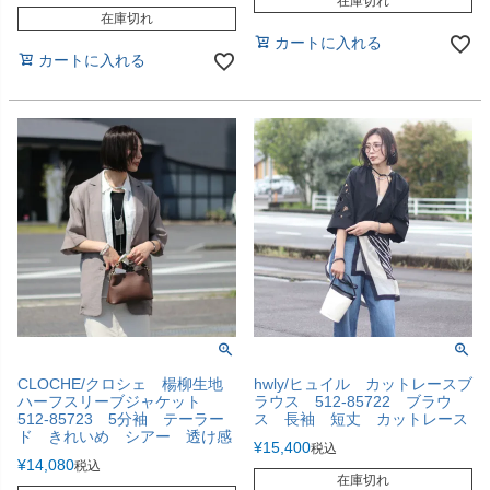
在庫切れ
在庫切れ
カートに入れる
カートに入れる
CLOCHE/クロシェ 楊柳生地
hwly/ヒュイル カットレースブ
ハーフスリーブジャケット
ラウス 512-85722 ブラウ
512-85723 5分袖 テーラー
ス 長袖 短丈 カットレース
ド きれいめ シアー 透け感
¥
15,400
税込
¥
14,080
税込
在庫切れ