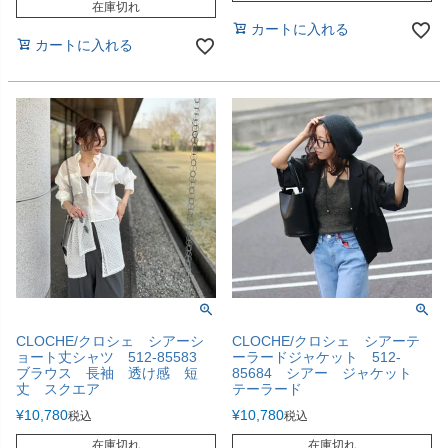
在庫切れ
カートに入れる
カートに入れる
CLOCHE/クロシェ シアーシ
CLOCHE/クロシェ シアーテ
ョート丈シャツ 512-85583
ーラードジャケット 512-
ブラウス 長袖 透け感 短
85684 シアー ジャケット
丈 スクエア
テーラード
¥
10,780
¥
10,780
税込
税込
在庫切れ
在庫切れ