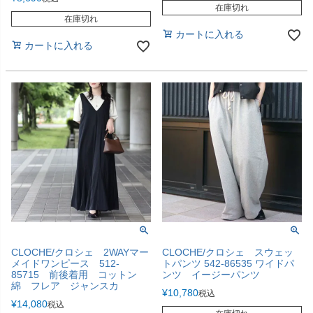
在庫切れ
在庫切れ
カートに入れる
カートに入れる
CLOCHE/クロシェ 2WAYマー
CLOCHE/クロシェ スウェッ
メイドワンピース 512-
トパンツ 542-86535 ワイドパ
85715 前後着用 コットン
ンツ イージーパンツ
綿 フレア ジャンスカ
¥
10,780
税込
¥
14,080
税込