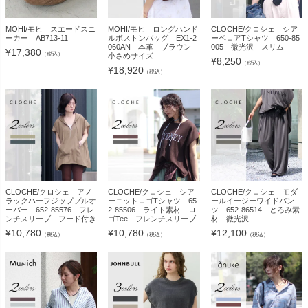
MOHI/モヒ スエードスニ
MOHI/モヒ ロングハンド
CLOCHE/クロシェ シア
ーカー AB713-11
ルボストンバッグ EX1-2
ーベロアTシャツ 650-85
060AN 本革 ブラウン
005 微光沢 スリム
¥
17,380
（税込）
小さめサイズ
¥
8,250
（税込）
¥
18,920
（税込）
CLOCHE/クロシェ アノ
CLOCHE/クロシェ シア
CLOCHE/クロシェ モダ
ラックハーフジッププルオ
ーニットロゴTシャツ 65
ールイージーワイドパン
ーバー 652-85576 フレ
2-85506 ライト素材 ロ
ツ 652-86514 とろみ素
ンチスリーブ フード付き
ゴTee フレンチスリーブ
材 微光沢
¥
10,780
¥
10,780
¥
12,100
（税込）
（税込）
（税込）