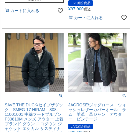
LIVE紹介商品
¥
97,900
税込
カートに入れる
カートに入れる
SAVE THE DUCK/セイブザダッ
JAGROSE/ジャグロース ウォ
ク SMEG 17 HIRAM 808-
ッシュレザーカバーオール ラ
11001001 中綿フードブルゾン
ム 羊革 革ジャン アウタ
P30810M メンズ アウター 上着
ー ビンテージ
ブランド ダウン エコダウン ジ
LIVE紹介商品
ャケット エシカル サスティナ