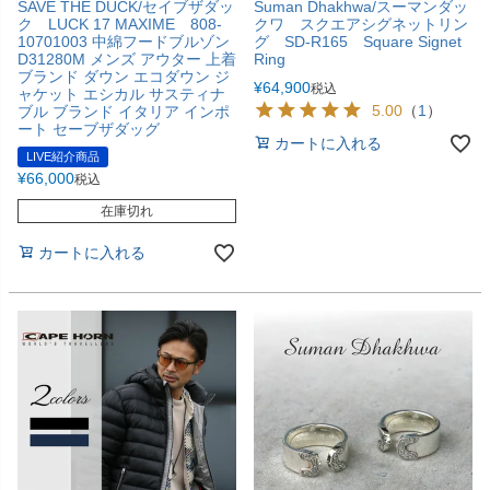
SAVE THE DUCK/セイブザダッ
Suman Dhakhwa/スーマンダッ
ク LUCK 17 MAXIME 808-
クワ スクエアシグネットリン
10701003 中綿フードブルゾン
グ SD-R165 Square Signet
D31280M メンズ アウター 上着
Ring
ブランド ダウン エコダウン ジ
¥
64,900
税込
ャケット エシカル サスティナ
5.00
（
1
）
ブル ブランド イタリア インポ
ート セーブザダッグ
カートに入れる
LIVE紹介商品
¥
66,000
税込
在庫切れ
カートに入れる