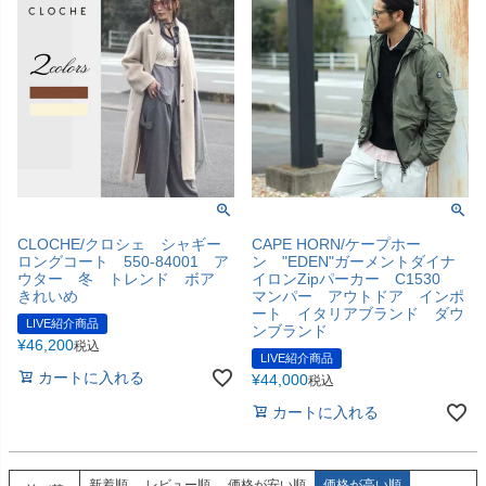
CLOCHE/クロシェ シャギー
CAPE HORN/ケープホー
ロングコート 550-84001 ア
ン "EDEN"ガーメントダイナ
ウター 冬 トレンド ボア
イロンZipパーカー C1530
きれいめ
マンパー アウトドア インポ
ート イタリアブランド ダウ
LIVE紹介商品
ンブランド
¥
46,200
税込
LIVE紹介商品
カートに入れる
¥
44,000
税込
カートに入れる
新着順
レビュー順
価格が安い順
価格が高い順