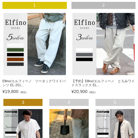
1
2
Elfino/エルフィーノ ツータックワイドパ
【予約】Elfino/エルフィーノ とろみワイ
ンツ EL-251...
ドスラックス EL...
¥
19,800
¥
20,900
（税込）
（税込）
3
4
5