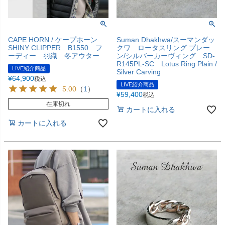
CAPE HORN / ケープホーン
Suman Dhakhwa/スーマンダッ
SHINY CLIPPER B1550 フ
クワ ロータスリング プレー
ーディー 羽織 冬アウター
ン/シルバーカーヴィング SD-
R145PL-SC Lotus Ring Plain /
LIVE紹介商品
Silver Carving
¥
64,900
税込
LIVE紹介商品
5.00
（
1
）
¥
59,400
税込
在庫切れ
カートに入れる
カートに入れる