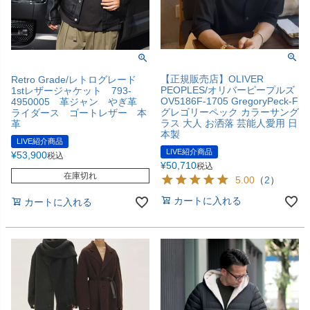
【正規販売店】OLIVER
Retro Grade/レトログレード
PEOPLES/オリバーピープルズ
1stレザージャケット 793-
OV5186F-1705 GregoryPeck-F
4950005 革ジャン やぎ革
グレゴリーペック カラーサング
ライダース ゴートレザー 本
ラス 大人 お洒落 芸能人愛用 日
革
本製
LIVE紹介商品
LIVE紹介商品
¥
53,900
税込
¥
50,710
税込
在庫切れ
5.00
（
2
）
カートに入れる
カートに入れる