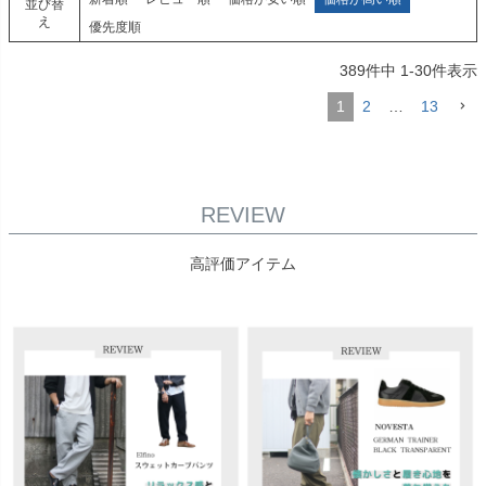
並び替
え
優先度順
389
件中
1
-
30
件表示
1
2
…
13
REVIEW
高評価アイテム