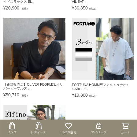
イドスラックス EL...
AIL SAT...
¥
20,900
¥
36,850
（税込）
（税込）
【正規販売店】OLIVER PEOPLES/オリ
FORTUNA HOMME/フォルトゥナオム
バーピープルズ ...
suvin cot...
¥
50,710
¥
19,800
（税込）
（税込）
メンズ
メンズ
レディース
レディース
LINE問合せ
LINE問合せ
マイページ
マイページ
カート
カート