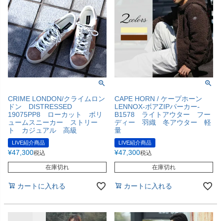
CRIME LONDON/クライムロン
CAPE HORN / ケープホーン
ドン DISTRESSED
LENNOX-ボアZIPパーカー-
19075PP8 ローカット ボリ
B1578 ライトアウター フー
ュームスニーカー ストリー
ディー 羽織 冬アウター 軽
ト カジュアル 高級
量
LIVE紹介商品
LIVE紹介商品
¥
47,300
¥
47,300
税込
税込
在庫切れ
在庫切れ
カートに入れる
カートに入れる