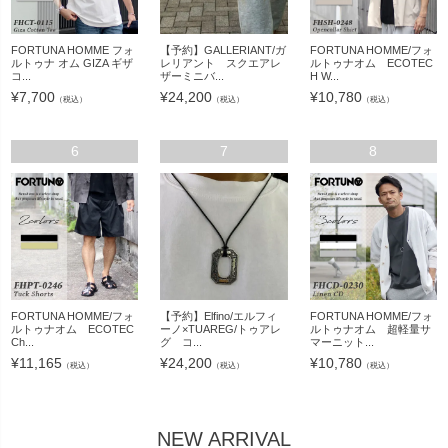
FORTUNA HOMME フォ
【予約】GALLERIANT/ガ
FORTUNA HOMME/フォ
ルトゥナ オム GIZA ギザ
レリアント スクエアレ
ルトゥナオム ECOTEC
コ...
ザーミニバ...
H W...
¥
7,700
¥
24,200
¥
10,780
（税込）
（税込）
（税込）
6
7
8
FORTUNA HOMME/フォ
【予約】Elfino/エルフィ
FORTUNA HOMME/フォ
ルトゥナオム ECOTEC
ーノ×TUAREG/トゥアレ
ルトゥナオム 超軽量サ
Ch...
グ コ...
マーニット...
¥
11,165
¥
24,200
¥
10,780
（税込）
（税込）
（税込）
NEW ARRIVAL