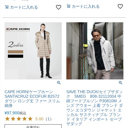
カートに入れる
カートに入れる
CAPE HORN/ケープホーン
SAVE THE DUCK/セイブザダッ
SANTACRUZ ECOFUR B2572
ク SMEG 808-32112004 中
ダウン ロング丈 ファー スリム
綿フードブルゾン P30810M メ
細身
ンズ アウター 上着 ブランド ダ
ウン エコダウン ジャケット エ
¥
97,900
税込
シカル サスティナブル ブラン
5.00
（
1
）
ド イタリア インポート セーブ
ザダッグ
在庫切れ