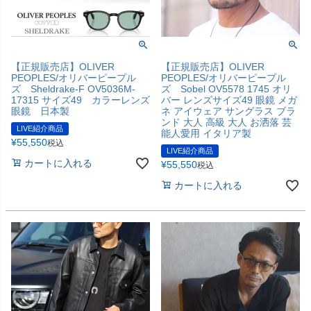
【正規販売店】OLIVER
【正規販売店】OLIVER
PEOPLES/オリバーピープル
PEOPLES/オリバーピープル
ズ Sheldrake-F OV5036M-
ズ Sobel OV5578 1745 オリ
17315 サイズ49 カラーレンズ
バー レンズサイズ49 眼鏡 メガ
眼鏡 日本製
ネ アイウェア サングラス ブラ
ンド 大人 高級 大人 お洒落 芸
LIVE紹介商品
能人愛用 イタリア製
¥
55,550
税込
LIVE紹介商品
カートに入れる
¥
55,550
税込
カートに入れる