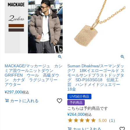
MACKAGE/マッカージュ カシ
Suman Dhakhwa/スーマンダッ
ミア混ウールニットダウン
クワ 18Kイエローゴールド ス
GRIFFEN ウール 高級ダウ
モールサンドブラストドッグタ
ン カナダ ラグジュアリー
グ SD-P163SG18 伝統工
アウター
芸 ハンドメイドジュエリー
18金
¥
297,000
税込
LIVE紹介商品
カートに入れる
予約商品
こちらは予約商品です
¥
264,000
税込
5.00
（
1
）
カートに入れる