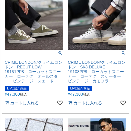
CRIME LONDON/クライムロン
CRIME LONDON/クライムロン
ドン RECUT LOW
ドン SK8 DELUXE
19151PP8 ローカットスニー
19108PP8 ローカットスニー
カー ローテク オールスタ
カー ローテク スケーター
ー ビンテージ スエード
ビンテージ カモフラ
LIVE紹介商品
LIVE紹介商品
¥
47,300
¥
47,300
税込
税込
カートに入れる
カートに入れる