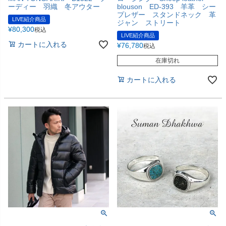
ーディー 羽織 冬アウター
blouson ED-393 羊革 シー
プレザー スタンドネック 革
LIVE紹介商品
ジャン ストリート
¥
80,300
税込
LIVE紹介商品
カートに入れる
¥
76,780
税込
在庫切れ
カートに入れる