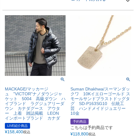
MACKAGE/マッカージ
Suman Dhakhwa/スーマンダッ
ュ "VICTOR"ナノダウンジャ
クワ 10Kイエローゴールド ス
ケット 5004 高級ダウン ハ
モールサンドブラストドッグタ
イブランド ラグジュアリーダ
グ SD-P163SG10 伝統工
ウン カナダグース アウタ
芸 ハンドメイドジュエリー
ー 上着 雑誌掲載 LEON
10金
インポートブランド カナダ
予約商品
LIVE紹介商品
こちらは予約商品です
¥
158,400
税込
¥
118,800
税込