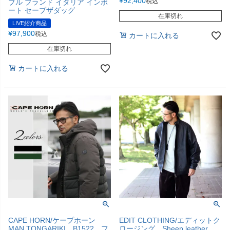
¥
92,400
税込
ブル ブランド イタリア インポ
ート セーブザダッグ
在庫切れ
LIVE紹介商品
¥
97,900
税込
カートに入れる
在庫切れ
カートに入れる
CAPE HORN/ケープホーン
EDIT CLOTHING/エディットク
MAN TONGARIKI B1522 フ
ロージング Sheep leather