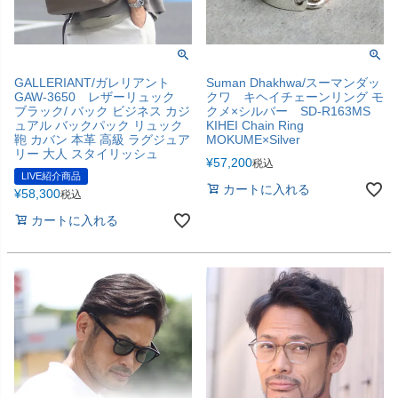
GALLERIANT/ガレリアント
Suman Dhakhwa/スーマンダッ
GAW-3650 レザーリュック
クワ キヘイチェーンリング モ
ブラック/ バック ビジネス カジ
クメ×シルバー SD-R163MS
ュアル バックパック リュック
KIHEI Chain Ring
鞄 カバン 本革 高級 ラグジュア
MOKUME×Silver
リー 大人 スタイリッシュ
¥
57,200
税込
LIVE紹介商品
カートに入れる
¥
58,300
税込
カートに入れる