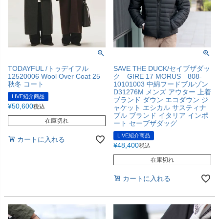
TODAYFUL /トゥデイフル
SAVE THE DUCK/セイブザダッ
12520006 Wool Over Coat 25
ク GIRE 17 MORUS 808-
秋冬 コート
10101003 中綿フードブルゾン
D31276M メンズ アウター 上着
LIVE紹介商品
ブランド ダウン エコダウン ジ
¥
50,600
税込
ャケット エシカル サスティナ
ブル ブランド イタリア インポ
在庫切れ
ート セーブザダッグ
LIVE紹介商品
カートに入れる
¥
48,400
税込
在庫切れ
カートに入れる