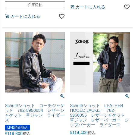
在庫切れ
カートに入れる
カートに入れる
Schott/ショット コーチジャケ
Schott/ショット LEATHER
ット 782-5950054 レザージ
HOOED JACKET 782-
ャケット 革ジャン ライダー
5950055 レザージャケット
ス
革ジャン レザーパーカー ジ
ップパーカー ライダース
LIVE紹介商品
¥
114,400
税込
¥
118,800
税込